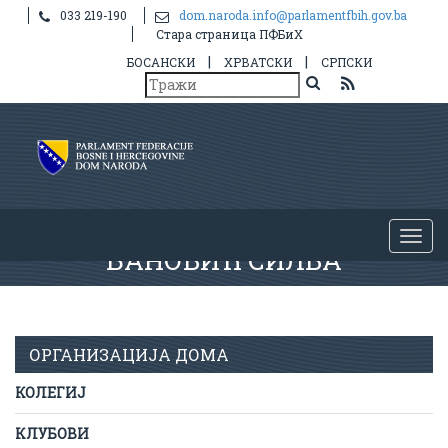
033 219-190
dom.naroda.info@parlamentfbih.gov.ba
Стара страница ПФБиХ
|
|
БОСАНСКИ
ХРВАТСКИ
СРПСКИ
БАНОВИЋ СИЛВА
ОРГАНИЗАЦИЈА ДОМА
КОЛЕГИЈ
КЛУБОВИ