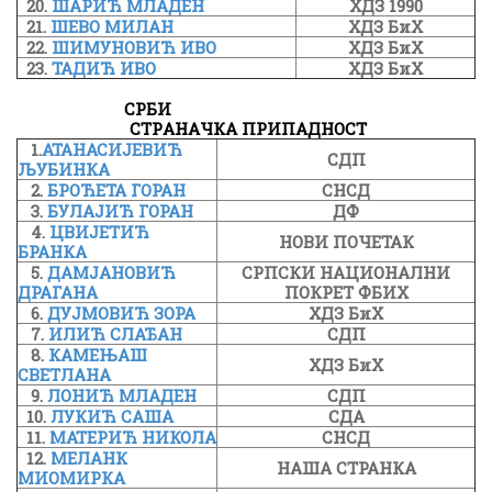
20.
ШАРИЋ МЛАДЕН
ХДЗ 1990
21.
ШЕВО МИЛАН
ХДЗ БиХ
22.
ШИМУНОВИЋ ИВО
ХДЗ БиХ
23.
ТАДИЋ ИВО
ХДЗ БиХ
СРБИ
СТРAНAЧКА ПРИПАДНОСТ
1.
АТАНАСИЈЕВИЋ
СДП
ЉУБИНКА
2.
БРОЋЕТА ГОРАН
СНСД
3.
БУЛАЈИЋ ГОРАН
ДФ
4.
ЦВИЈЕТИЋ
НОВИ ПОЧЕТАК
БРАНКА
5.
ДАМЈАНОВИЋ
СРПСКИ НАЦИОНАЛНИ
ДРАГАНА
ПОКРЕТ ФБИХ
6.
ДУЈМОВИЋ ЗОРА
ХДЗ БиХ
7.
ИЛИЋ СЛАЂАН
СДП
8.
КАМЕЊАШ
ХДЗ БиХ
СВЕТЛАНА
9.
ЛОНИЋ МЛАДЕН
СДП
10.
ЛУКИЋ САША
СДА
11.
МАТЕРИЋ НИКОЛА
СНСД
12.
МЕЛАНК
НАША СТРАНКА
МИОМИРКА