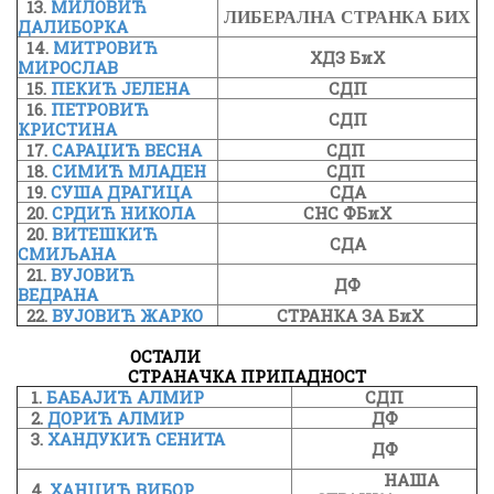
13.
МИЛОВИЋ
ЛИБЕРАЛНА СТРАНКА БИХ
ДАЛИБОРКА
14.
МИТРОВИЋ
ХДЗ БиХ
МИРОСЛАВ
15.
ПЕКИЋ ЈЕЛЕНА
СДП
16.
ПЕТРОВИЋ
СДП
КРИСТИНА
17.
САРАЏИЋ ВЕСНА
СДП
18.
СИМИЋ МЛАДЕН
СДП
19.
СУША ДРАГИЦА
СДА
20.
СРДИЋ НИКОЛА
СНС ФБиХ
20.
ВИТЕШКИЋ
СДА
СМИЉАНА
21.
ВУЈОВИЋ
ДФ
ВЕДРАНА
22.
ВУЈОВИЋ ЖАРКО
СТРАНКА ЗА БиХ
ОСТАЛИ
СТРAНAЧКА ПРИПАДНОСТ
1.
БАБАЈИЋ АЛМИР
СДП
2.
ДОРИЋ АЛМИР
ДФ
3.
ХАНДУКИЋ СЕНИТА
ДФ
НАША
4.
ХАНЏИЋ ВИБОР