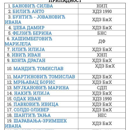
ПРИПАДНОСТ
1.
БАНОВИЋ СИЛВА
НИП
2.
БИЛИЋ АНТО
ХДЗ 1990
3.
БУНТИЋ - ЈОВАНОВИЋ
ХДЗ БиХ
ИВАНА
4.
ЏЕБА ДАМИР
ХДЗ БиХ
5.
ФЕЈЗИЋ БЕРИНА
БНС
6.
ХАШИМБЕГОВИЋ
ДФ
МАРИЈЕЛА
7.
ИЛИЋ ИЛИЈА
ХДЗ БиХ
8.
ИВИЋ ИВАН
ХНП
9.
КОНТА ДРАГАН
ХДЗ БиХ
ХДЗ БиХ
10.
МАНДИЋ ТОМИСЛАВ
11.
МАРТИНОВИЋ ТОМИСЛАВ
ХДЗ БиХ
12.
МРЊАВАЦ БОРИС
ХДЗ БиХ
13.
МУЈКАНОВИЋ МАРИНА
СДП
14.
НАКИЋ ИЛИЈА
ХДЗ БиХ
15.
ОДАК ИВАН
ХДЗ 1990
16.
ПАВКОВИЋ ИВИЦА
ХДЗ БиХ
17.
СОЛДО ОЛИВЕР
ХДЗ БиХ
18.
ШАНТИЋ ТАЊА
НЕС
19.
ШАРАВАЊА-ЗРИМШЕК
ХДЗ БиХ
ИВАНА