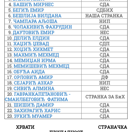
4.
БАШИЋ МИРНЕС
СДА
5.
БЕГИЋ ЕМИР
СДБИХ
6.
БЕШЛИЈА ВИЛДАНА
НАША СТРАНКА
7.
ЧАМПАРА АЉОША
НИП
8.
ЧОЛАКИВИЋ ФАХРУДИН
СДА
9.
ДАУТОВИЋ ЕМИР
НЕС
10.
ДЕЛИЋ ЕЛДИН
СДА
11.
ХАЏИЋ ЏЕВАД
СДП
12.
ХОЏИЋ ХИКМЕТ
СДА
13.
МАХМИЋ МЕХМЕД
СДА
14.
МЕМИЏАН ИРМА
СДА
15.
МЕМИШЕВИЋ МЕХМЕД
СДА
16.
ОБУЋА АИДА
СДА
17.
ОРЛОВИЋ АМИР
ДФ
18.
СЕЈАРИЋ АЗХАР
НИП
19.
СИВИЋ АЛМИНА
НЕС
20.
ГАВРАНКАПЕТАНОВИЋ -
СТРАНКА ЗА БиХ
СМАИЛБЕГОВИЋ ФАТИМА
21.
ШИШИЋ ДАМИР
СДА
22.
ЗАХИРАГИЋ ХАРИС
СДА
23.
ЗУКИЋ МУАМЕР
СДА
ХРВАТИ СТРAНAЧКА