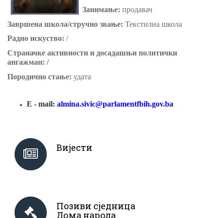
Занимање:
продавач
Завршена школа/стручно звање:
Текстилна школа
Радно искуство:
/
Страначке активности и досадашњи политички
ангажман: /
Породично стање:
удата
E - mail:
almina.sivic@parlamentfbih.gov.ba
Вијести
Позиви сједница
Дома народа