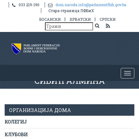
033 219-190
dom.naroda.info@parlamentfbih.gov.ba
Стара страница ПФБиХ
|
|
БОСАНСКИ
ХРВАТСКИ
СРПСКИ
СИВИЋ АЛМИНА
ОРГАНИЗАЦИЈА ДОМА
КОЛЕГИЈ
КЛУБОВИ