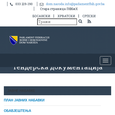
033 219-190
dom.naroda.info@parlamentfbih.gov.ba
Стара страница ПФБиХ
|
|
БОСАНСКИ
ХРВАТСКИ
СРПСКИ
Тендерска документација
ЈАВНЕ НАБАВКЕ
ПЛАН ЈАВНИХ НАБАВКИ
ОБАВЈЕШТЕЊА