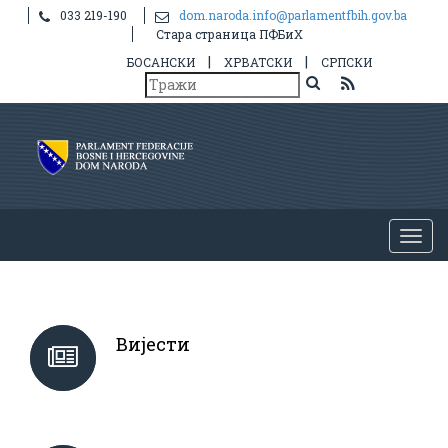
033 219-190
dom.naroda.info@parlamentfbih.gov.ba
Стара страница ПФБиХ
|
|
БОСАНСКИ
ХРВАТСКИ
СРПСКИ
Вијести