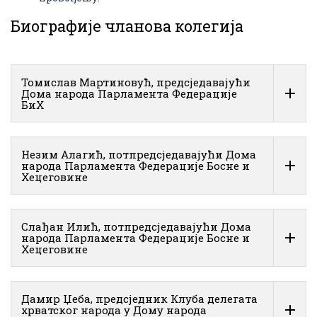
Биографије чланова колегија
Томислав Мартиновућ, предсједавајући
Дома народа Парламента Федерације
БиХ
Незим Алагић, потпредсједавајући Дома
народа Парламента Федерације Босне и
Хецеговине
Слађан Илић, потпредсједавајући Дома
народа Парламента Федерације Босне и
Хецеговине
Дамир Џеба, предсједник Клуба делегата
хрватског народа у Дому народа