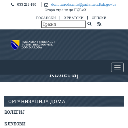
033 219-190
dom.naroda.info@parlamentfbih.gov.ba
Стара страница ПФБиХ
|
|
БОСАНСКИ
ХРВАТСКИ
СРПСКИ
Kолегиј
ОРГАНИЗАЦИЈА ДОМА
КОЛЕГИЈ
КЛУБОВИ