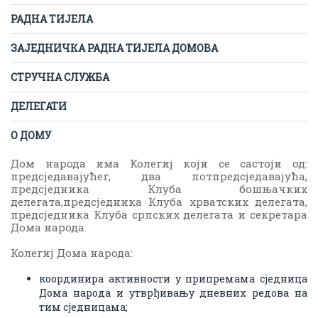
РАДНА ТИЈЕЛА
ЗАЈЕДНИЧКА РАДНА ТИЈЕЛА ДОМОВА
СТРУЧНА СЛУЖБА
ДЕЛЕГАТИ
О ДОМУ
Дом народа има Колегиј који се састоји од:
предсједавајућег, два потпредсједавајућа,
предсједника Клуба бошњачких
делегата,предсједника Клуба хрватских делегата,
предсједника Клуба српских делегата и секретара
Дома народа.
Колегиј Дома народа:
координира активности у припремама сједница
Дома народа и утврђивању дневних редова на
тим сједницама;