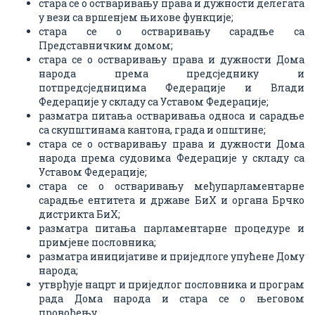
стара се о остваривању права и дужности делегата
у вези са вршенјем њихове функције;
стара се о остваривању сарадње са
Представничким домом;
стара се о остваривању права и дужности Дома
народа према предсједнику и
потпредсједницима Федерације и Влади
Федерације у складу са Уставом Федерације;
разматра питања остваривања односа и сарадње
са скупштинама кантона, града и општине;
стара се о остваривању права и дужности Дома
народа према судовима Федерације у складу са
Уставом Федерације;
стара се о остваривању међупарламентарне
сарадње ентитета и државе БиХ и органа Брчко
дистрикта БиХ;
разматра питања парламентарне процедуре и
примјене пословника;
разматра иницијативе и приједлоге упућене Дому
народа;
утврђује нацрт и приједлог пословника и програм
рада Дома народа и стара се о његовом
провођењу.