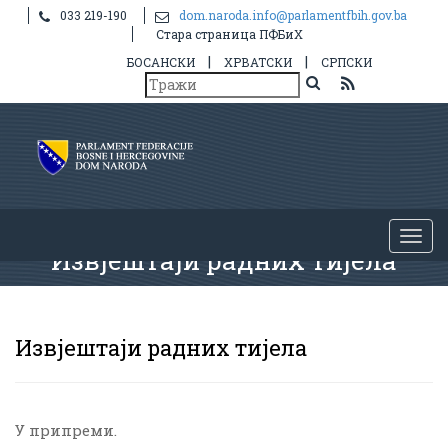
033 219-190
dom.naroda.info@parlamentfbih.gov.ba
Стара страница ПФБиХ
|
|
БОСАНСКИ
ХРВАТСКИ
СРПСКИ
Извјештаји радних тијела
Извјештаји радних тијела
У припреми.