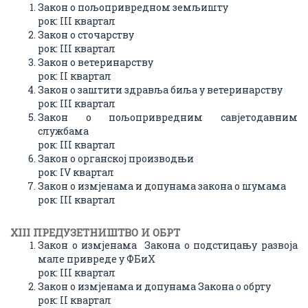
Закон о пољопривредном земљишту
рок: III квартал
Закон о сточарству
рок: III квартал
Закон о ветеринарству
рок: II квартал
Закон о заштити здравља биља у ветеринарству
рок: III квартал
Закон о пољопривредним савјетодавним
службама
рок: III квартал
Закон о органској производњи
рок: IV квартал
Закон о измјенама и допунама закона о шумама
рок: III квартал
XIII ПРЕДУЗЕТНИШТВО И ОБРТ
Закон о измјенама Закона о подстицању развоја
мале привреде у ФБиХ
рок: III квартал
Закон о измјенама и допунама Закона о обрту
рок: II квартал