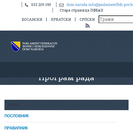
033 219-190
dom.naroda.info@parlamentfbih.gov.b
Стара страница ПФБиХ
|
|
БОСАНСКИ
ХРВАТСКИ
СРПСКИ
Програм рада
АКТИ
ПОСЛОВНИК
ПРАВИЛНИК