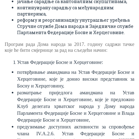
јачање сарадње са кантоналним скупштинама,
континуирану сарадњу са међународним
партнерима,
реформу и реорганизацију унутрашњег уређења
Стручне службе Дома народа и Заједничке службе
Парламента Федерације Босне и Херцеговине.
Програм рада Дома народа за 2017. годину садржи т
а
чке
које ће бити смјернице за рад на сљедећи начин:
Устав Федерације Босне и Херцеговине:
потврђивање
а
мандмана на Устав Федерације Босне и
Херцеговине, које је донио високи представник за
Босну и Херцеговину,
разматрање
п
риједлога амандмана на Устав
Федерације Босне и Херцеговине, које је предложио
Клуб делегата хрватског народа у Дому народа
Парламента Федерације Босне и Херцеговине и Влада
Федерације Босне и Херцеговине,
п
ре
дузимање доступних активности за
спровођење
члана IV.А.2.6. Устав Федерације Босне и