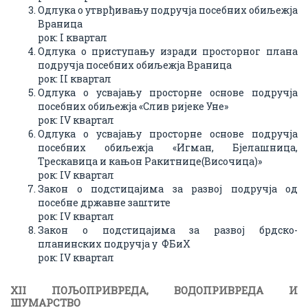
Одлука о утврђивању подручја посебних обиљежја
Враница
рок: I квартал
Одлука о приступању изради просторног плана
подручја посебних обиљежја Враница
рок: II квартал
Одлука о усвајању просторне основе подручја
посебних обиљежја «Слив ријеке Уне»
рок: IV квартал
Одлука о усвајању просторне основе подручја
посебних обиљежја «Игман, Бјелашница,
Трескавица и кањон Ракитнице(Височица)»
рок: IV квартал
Закон о подстицајима за развој подручја од
посебне државне заштите
рок: IV квартал
Закон о подстицајима за развој брдско-
планинских подручја у ФБиХ
рок: IV квартал
XII ПОЉОПРИВРЕДA, ВОДОПРИВРЕДA И
ШУМAРСТВО