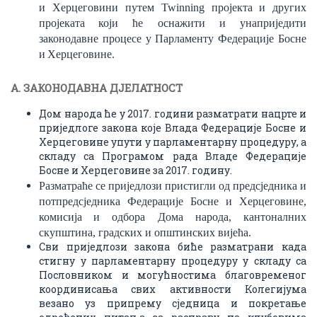
и Херцеговини
путем
Twinning пројект
а
и друг
их
пројек
ата
који ће оснажити и унаприједити
законодавне процесе у Парламенту Федерације Б
осне
и
Х
ерцеговине
.
A. ЗАКОНОДАВНА ДЈЕЛАТНОСТ
Дом народа ће у 2017. години разматрати нацрте и
приједлоге закона које Влада Федерације Босне и
Херцеговине упути у парламентарну процедуру, а
складу са Програмом рада Владе Федерације
Босне и Херцеговине за 2017. годину.
Разматраће се приједлози пристигли од предсједника и
потпредсједника Федерације Босне и Херцеговине,
комисија
и одбора Дома народа,
кантоналних
скупштина, градских и оп
шт
инских вијећа.
Сви приједлози закона биће разматрани када
стигну у парламентарну процедуру у складу са
Пословником и могућностима благовременог
координисања свих активности Колегијума
везано уз припрему сједница и покретање