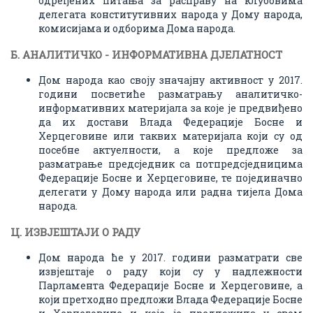
одређених питања за расправу на клубовима
делегата конститутивних народа у Дому народа,
комисијама и одборима Дома народа.
Б. АНАЛИТИЧКО - ИНФОРМАТИВНА ДЈЕЛАТНОСТ
Дом народа као своју значајну активност у 2017.
години посветиће разматрању аналитичко-
информативних материјала за које је предвиђено
да их достави Влада Федерације Босне и
Херцеговине или таквих материјала који су од
посебне актуелности, а које предложе за
разматрање предсједник са потпредсједницима
Федерације Босне и Херцеговине, те појединачно
делегати у Дому народа или радна тијела Дома
народа.
Ц. ИЗВЈЕ
ШТАЈИ О РАДУ
Дом народа ће у 2017. години разматрати све
извјештаје о раду који су у надлежности
Парламента Федерације Босне и Херцеговине, а
који претходно предложи Влада Федерације Босне