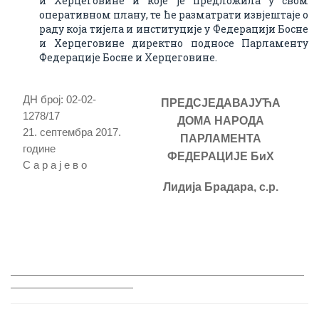
и Херцеговине и које је предложила у свом
оперативном плану, те ће разматрати извјештаје о
раду која тијела и институције у Федерацији Босне
и Херцеговине директно подносе Парламенту
Федерације Босне и Херцеговине.
ДН број: 02-02-
ПРЕДСЈЕДАВАЈУЋА
1278/17
ДОМА НАРОДА
21. септембра 2017.
ПАРЛАМЕНТА
године
ФЕДЕРАЦИЈЕ БиХ
С а р а ј е в о
Лидија Брадара
, с.р.