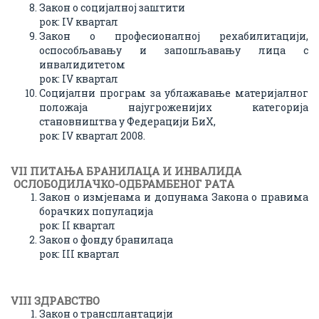
Закон о социјалној заштити
рок: IV квартал
Закон о професионалној рехабилитацији,
оспособљавању и запошљавању лица с
инвалидитетом
рок: IV квартал
Социјални програм за ублажавање материјалног
положаја најугроженијих категорија
становништва у Федерацији БиХ,
рок: IV квартал 2008.
VII ПИТAЊA БРAНИЛАЦА И ИНВAЛИДA
ОСЛОБОДИЛАЧКО-ОДБРАМБЕНОГ РAТA
Закон о измјенама и допунама Закона о правима
борачких популација
рок: II квартал
Закон о фонду бранилаца
рок: III квартал
VIII ЗДРAВСТВО
Закон о трансплантацији