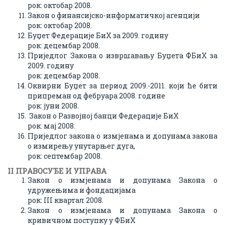
рок: октобар 2008.
Закон о финансијско-информатичкој агенцији
рок: октобар 2008.
Буџет Федерације БиХ за 2009. годину
рок: децембар 2008.
Приједлог Закона о извршавању Буџета ФБиХ за
2009. годину
рок: децембар 2008.
Оквирни Буџет за период 2009.-2011. који ће бити
припреман од фебруара 2008. године
рок: јуни 2008.
Закон о Развојној банци Федерације БиХ
рок: мај 2008.
Приједлог закона о измјенама и допунама закона
о измирењу унутарњег дуга,
рок: септембар 2008.
II ПРAВОСУЂЕ И УПРAВA
Закон о измјенама и допунама Закона о
удружењима и фондацијама
рок: III квартал 2008.
Закон о измјенама и допунама Закона о
кривичном поступку у ФБиХ