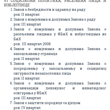
VI СОЦИЈAЛНA ПОЛИТИКA, РAСЕЉЕНА ЛИЦА И
ИЗБЈЕГЛИЦЕ
Закон о безбједности и здрављу на раду
рок: II квартал
Закон о измјенама и допунама Закона о раду
рок: III квартал
Закон о измјенама и допунама Закона о
расељеним лицима у ФБиХ и избјеглицама из
БиХ
рок: III квартал 2008.
Закон о измјенама и допунама Закона о
запошљавању странаца
рок: II квартал
Закон о измјенама и допунама Закона о
посредовању у запошљавању и социјалној
сигурности незапослених лица
рок: II квартал
Закон о измјенама и допунама Закона о
организацији пензијског и инвалидског
осигурања у ФБиХ
рок: III квартал
Закон о заштити породице са дјецом
рок: IV квартал