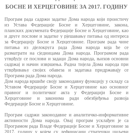
БОСНЕ И ХЕРЦЕГОВИНЕ ЗА 2017. ГОДИНУ
Програм рада садржи задатке Дома народа који прои
стичу
из Устава Федерације
Босне и Херцеговине
, закона,
планских докумената Федерације
Босне и Херцеговине
, као
и друге послове и задатке у рјешавању питања од интереса
за Федерацију
Босне и Херцеговине
.
Програм рада чине
питања из дјелокругa
рада
Дома народа која ће се
разматрати на сједниц
ама
Дома народа.
Програмом рада
утврђују
се
послови и задаци Дома народа, њихов основни
садржај и начин извршења. Радна тијела Дома народа при
утврђивању својих обавеза и задатака придржавају се
Програма рада Дома народа.
Дом народа
вршиће
своју законодавну функцију
у складу са
Устав
ом
Федерације Босне и Херцеговине као
основног
правног и политичког акта у Федерацији Босне и
Херцеговине и законима
ради
о
безбјеђења
развоја
Федерације Босне и Херцеговине.
Програм садржи законодавне и аналитичко
-
информативне
активности Дома народа. Овај
п
рограм усклађен је с
а
Програмом рада Владе Федерације Б
осне
и
Х
ерцеговине
за
2017. годину у којем су дефини
с
ани стратешки циљеви