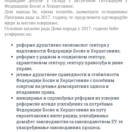
оправдане допуне у складу с акту
е
лном ситуацијом у
Федерацији Босне и Херцеговине.
Дом народа ће
,
п
рема
потреби
,
разматрати остваривање
Програма рада за 2017. годину, те п
ре
дузимати одговарајуће
мјере за његово извршење.
Основни
циљеви рада Дома народа у 2017. години биће
усмјерени на:
реформе друштвено-економског сектора у
надлежности Федерације Босне и Херцеговине,
реформе у радном и социјалном сектору,
здравственом сектору, сектору правосуђа и јавне
управе,
јачање друштвене праведности и стабилности
Федерације Босне и Херцеговине с посебним
освртом на јачање демократских односа и
владавине права,
иницирање и спровођење реформи из усвојене
реформске агенде усклађених са потребама
Федерације Босне и Херцеговине на путу
евроатланских интеграција, усклађивање
домаћег законодавства са законодавством ЕУ, те
унапређивање законодавних процеса,