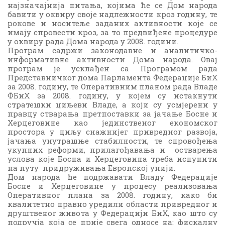
најзначајнија питања, којима ће се Дом народа
бавити у оквиру своје надлежности кроз годину, те
рокове и носитеље заданих активности које се
имају спровести кроз, за то предвиђене процедуре
у оквиру рада Дома народа у 2008. години.
Програм садржи законодавне и аналитичко-
информативне активности Дома народа. Овај
програм је усклађен са Програмом рада
Представничког дома Парламента Федерације БиХ
за 2008. годину, те Оперативним планом рада Владе
ФБиХ за 2008. годину, у којем су истакнути
стратешки циљеви Владе, а који су усмјерени у
правцу стварања претпоставки за јачање Босне и
Херцеговине као јединственог економског
простора у циљу снажнијег привредног развоја,
јачања унутрашње стабилности, те спровођења
укупних реформи, прилагођавања и остварења
услова које Босна и Херцеговина треба испунити
на путу придруживања Европској унији.
Дом народа ће подржавати Владу Федерације
Босне и Херцеговине у процесу реализовања
Оперативног плана за 2008. годину, како би
квалитетно правно уредили области привредног и
друштвеног живота у Федерацији БиХ, као што су
подручја која се прије свега односе на: фискалну