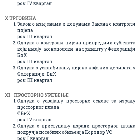
рок: IV квартал
X ТРГОВИНA
Закон о измјенама и допунама Закона о контроли
цијена
рок: III квартал
Одлука о контроли цијена привредних субјеката
који имају монополски на тржишту у Федерацији
БиХ
рок: III квартал
Одлука о усклађивању цијена нафтних деривата у
Федерацији БиХ
рок: III квартал
XI ПРОСТОРНО УРЕЂЕЊЕ
Одлука о усвајању просторне основе за израду
просторног плана
ФБиХ
рок: IV квартал
Oдлука о приступању изради просторног плана
подручја посебних обиљежја Коридор VC
рок: I квартал