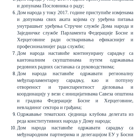
и допунама Пословника о раду
;
Дом народа у т
ок
у 2017. године приступиће измјенама
и допунама свих аката којима су уређена питања
унут
рашњег уређења
Стручне службе Дома народа и
Заједничке службе Парламента Федерације
Босне и
Херцеговине ради
остваривања
ефикаснијег
и
професионалнијег рада служби
;
Дом народа наставиће континуирану с
а
радњу са
кантоналним
скупштинама
путем
одржавањ
а
редов
них
радних састанака са руководствима
;
Дом народа наставиће одржавати регионалну
међупарламентарну с
а
радњу, као и потпуну
отвореност и транспарентност дјеловања и
координацију у вези с иницијативам
а
Савеза оп
шт
ина
и градова Федерације Босне и Херцеговине
,
невладиног сектора и грађана
;
Одржавање тематских сједница клубова
делегата
из
реда конститутивних народа у Дому народа
;
Дом народа наставиће одржавати с
а
радњу с
а
међународним партнерима и
д
елегацијом Е
У
у Босни