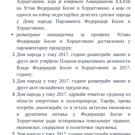
Херцеговине, који је измјењен Амандманом XXXIII
на Устав Федерације Босне и Херцеговине, а кој
и
се
однос
и
на
избор недостај
у
ћих делегата српског народа
у Дому народа Парламента Федерације Босне и
Херцеговине,
разматрање иниц
и
јатива за промјену Устава
Федерације Босне и Херцеговине достављених у
парламентарну процедуру
;
Дом народа у т
ок
у 2017. године размотриће законе и
друге акте утврђене План
ом
нормативних активности
Владе Федерације Босне и Херцеговине за 2017.
г
одину
;
Дом народа у т
ок
у 2017. године разматраће законе и
друге акте овлаш
ћ
ених предлагача
;
Дом народа у т
о
ку 2017. одржаће тематске сједнице из
области енергетике и пољопривреде. Такође
,
п
рема
потреби
,
анализираће се и остала акту
е
лна
економска
и друштвена питања у Федерацији Босне и
Херцеговине
ради
остваривања повољнијег правног,
економског, социјалног и политичког окружења
;
Дом народа у т
о
ку 2017. године приступ
и
ће измјенама