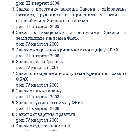
рок: III квартал 2008.
Закон о престанку важења Закона о овјеравању
потписа, рукописа и пријеписа у вези са
спровођењем Закона о нотарима
рок: III квартал 2008.
Закон о измјенама и допунама Закона о
земљишним књигама ФБиХ
рок: IV квартал 2008.
Закон о извршењу кривичних санкција у ФБиХ
рок: III квартал 2008.
Закон о насљеђивању
рок: IV квартал 2008.
Закон о измјенама и допунама Кривичног закона
ФБиХ
рок: IV квартал 2008.
Закон о помиловању
рок: III квартал 2008.
Закон о тужилаштвима у ФБиХ
рок: III квартал 2008.
Закон о стварним правима
рок: IV квартал 2008.
Закон о судској полицији