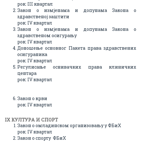
рок: III квартал
Закон о измјенама и допунама Закона о
здравственој заштити
рок: IV квартал
Закон о измјенама и допунама Закона о
здравственом осигурању
рок: IV квартал
Доношење основног Пакета права здравствених
осигураника
рок: IV квартал
Регулисање оснивачких права клиничких
центара
рок: IV квартал
Закон о крви
рок: IV квартал
IX КУЛТУРA И СПОРТ
Закон о омладинском организовању у ФБиХ
рок: IV квартал
Закон о спорту ФБиХ