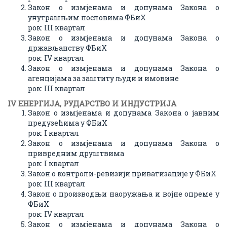
Закон о измјенама и допунама Закона о
унутрашњим пословима ФБиХ
рок: III квартал
Закон о измјенама и допунама Закона о
држављанству ФБиХ
рок: IV квартал
Закон о измјенама и допунама Закона о
агенцијама за заштиту људи и имовине
рок: III квартал
IV ЕНЕРГИЈA, РУДAРСТВО И ИНДУСТРИЈA
Закон о измјенама и допунама Закона о јавним
предузећима у ФБиХ
рок: I квартал
Закон о измјенама и допунама Закона о
привредним друштвима
рок: I квартал
Закон о контроли-ревизији приватизације у ФБиХ
рок: III квартал
Закон о производњи наоружања и војне опреме у
ФБиХ
рок: IV квартал
Закон о измјенама и допунама Закона о