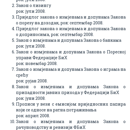
Закон о лизингу
рок: јули 2008.
Приједлог закона о измјенама и допунама Закона
о порезу на доходак, рок: септембар 2008.
Приједлог закона о измјенама и допунама Закона
о доприносима, рок: септембар 2008.
Закон о измјенама и допунама Закона о банкама
рок: јули 2008.
Закон о измјенама и допунама Закона о Пореској
управи Федерације БиХ
рок: новембар 2008.
Закон о измјенама и допунама Закона о играма на
срећу
рок: рујан 2008.
Закон о измјенама и допунама Закона о
припадности јавних прихода у Федерацији БиХ
рок: јуни 2008.
Прописи у вези с емисијом вриједносних папира
који се односе на ратна потраживања
рок: април 2008.
Закон о измјенама и допунама Закона о
рачуноводству и ревизији ФБиХ