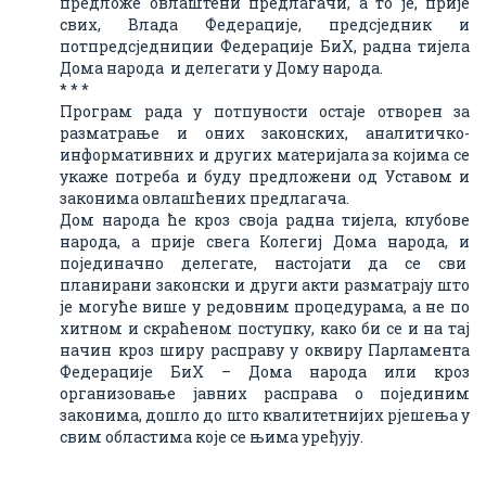
предложе овлаштени предлагачи, а то је, прије
свих, Влада Федерације, предсједник и
потпредсједниции Федерације БиХ, радна тијела
Дома народа и делегати у Дому народа.
* * *
Програм рада у потпуности остаје отворен за
разматрање и оних законских, аналитичко-
информативних и других материјала за којима се
укаже потреба и буду предложени од Уставом и
законима овлашћених предлагача.
Дом народа ће кроз своја радна тијела, клубове
народа, а прије свега Колегиј Дома народа, и
појединачно делегате, настојати да се сви
планирани законски и други акти разматрају што
је могуће више у редовним процедурама, а не по
хитном и скраћеном поступку, како би се и на тај
начин кроз ширу расправу у оквиру Парламента
Федерације БиХ – Дома народа или кроз
организовање јавних расправа о појединим
законима, дошло до што квалитетнијих рјешења у
свим областима које се њима уређују.