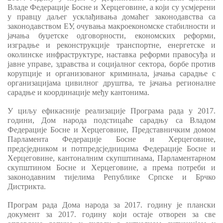
Владе
Федерације Босне и Херцеговине
, а који су усмјерени
у правцу даљег усклађивања домаћег законодавства са
законодавством ЕУ, очувањ
а
макроекономске стабилности и
јачањ
а
буџетске
одговорности, економских реформи,
изградњ
е
и реконструкциј
е
транспортне, енергетске и
околи
нске
инфраструктуре, настав
ка
реформи правосуђа и
јавне управе, здравства и социјалног сектора, борб
е
против
корупције и организ
ов
аног криминала, јачањ
а
с
а
радње с
организацијама цивилног друштва, те јачањ
а
регионалне
с
а
радње и координације међу
кантонима
.
У циљу ефикасније реализације Програма рада у 2017.
години, Дом народа по
дс
тиц
а
ће с
а
радњу с
а
Владом
Федерације Б
осне
и
Х
ерцеговине
,
Представ
ничким домом
Парламента Федерације
Босне и Херцеговине
,
предсједником и потпредсједницима Федерације Б
осне
и
Х
ерцеговине
,
кантоналним
скупштинама, Парламентарном
скупштином Босне и Херцеговине, а према потреби и
законодавним тијелима Републике Српске и Брчко
Дистрикта.
Програм рада Дома народа за 2017. годину је плански
документ за 2017. годину који остаје отворен за све