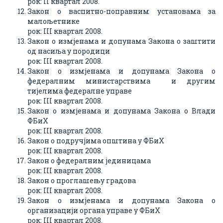
рок: II квартал 2008.
Закон о васпитно-поправним установама за
малољетнике
рок: III квартал 2008.
Закон о измјенама и допунама Закона о заштити
од насиља у породици
рок: III квартал 2008.
Закон о измјенама и допунама Закона о
федералним министарствима и другим
тијелима федералне управе
рок: III квартал 2008.
Закон о измјенама и допунама Закона о Влади
ФБиХ
рок: III квартал 2008.
Закон о подручјима општина у ФБиХ
рок: III квартал 2008.
Закон о федералним јединицама
рок: III квартал 2008.
Закон о проглашењу градова
рок: III квартал 2008.
Закон о измјенама и допунама Закона о
организацији органа управе у ФБиХ
рок: III квартал 2008.