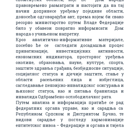
правовремено разматрати и настојати да на тај
начин допринесе уређењу поједине области,
доносећи одговарајући акт, према којем би свако
ресорно министарство путем Владе Федерације
било у обавези повратно информисати Дом
народа о учињеном напретку.
Кроз аналитичко-информативне материјале,
посебно ће се сагледати досадашњи процес
приватизације, инвестицијских активности,
економских индикатора, просторног уређења
околине, образовања, науке, културе, спорта,
заштите здравља грађана, безбједносне ситуације,
социјалног статуса и дјечије заштите, стање у
области расељених лица и избјеглица,
сагледавање пензијско-инвалидског осигурања и
њиховог статуса, као и питања бранилаца и
инвалида Одбрамбено-ослободилачког рата.
Путем анализа и информација пратиће се рад
федералних органа управе, као и сарадња са
Републиком Српском и Дистриктом Брчко, те
видови сарадње у погледу хармонизације
ентитетског нивоа – Федерације и органа и тијела