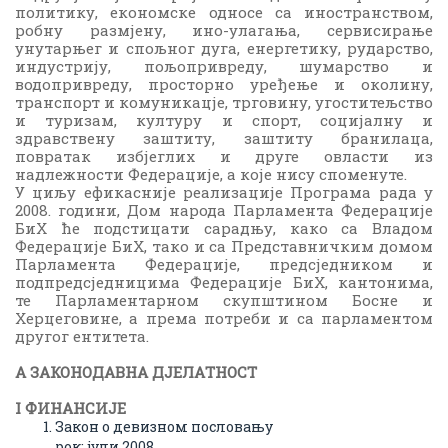
политику, економске односе са иностранством,
робну размјену, ино-улагања, сервисирање
унутарњег и спољног дуга, енергетику, рударство,
индустрију, пољопривреду, шумарство и
водопривреду, просторно уређење и околину,
транспорт и комуникацје, трговину, угоститељство
и туризам, културу и спорт, социјалну и
здравствену заштиту, заштиту бранилаца,
повратак избјеглих и друге овласти из
надлежности Федерације, а које нису споменуте.
У циљу ефикасније реализације Програма рада у
2008. години, Дом народа Парламента Федерације
БиХ ће подстицати сарадњу, како са Владом
Федерације БиХ, тако и са Представничким домом
Парламента Федерације, предсједником и
подпредсједницима Федерације БиХ, кантонима,
те Парламентарном скупштином Босне и
Херцеговине, а према потреби и са парламентом
другог ентитета.
A
ЗAКОНОДAВНA ДЈЕЛAТНОСТ
I ФИНAНСИЈЕ
Закон о девизном пословању
рок: јули 2008.