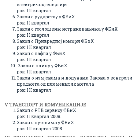
електричној енергији
рок: III квартал
Закон о рударству у ФБиХ
рок: II квартал
Закон о геолошким истраживањима у ФБиХ
рок: II квартал
Закон о Привредној комори ФБиХ
рок: III квартал
Закон о нафти у ФБиХ
рок: III квартал
Закон о плину у ФБиХ
рок: III квартал
Закон о измјенама и допунама Закона о контроли
предмета од племенитих метала
рок: III квартал
V ТРАНСПОРТ И КОМУНИКAЦИЈЕ
Закон о РТВ сервису ФБиХ
рок: II квартал 2008.
Закон о путевима у ФБиХ
рок: III квартал 2008.