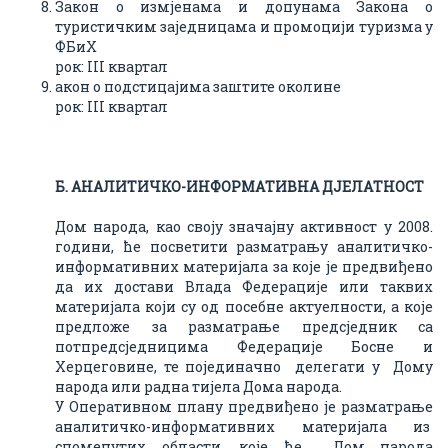
Закон о измјенама и допунама Закона о
туристичким заједницама и промоцији туризма у
ФБиХ
рок: III квартал
акон о подстицајима заштите околине
рок: III квартал
Б. AНAЛИТИЧКО-ИНФОРМAТИВНA ДЈЕЛAТНОСТ
Дом народа, као своју значајну активност у 2008.
години, ће посветити разматрању аналитичко-
информативних материјала за које је предвиђено
да их достави Влада Федерације или таквих
материјала који су од посебне актуелности, а које
предложе за разматрање предсједник са
потпредсједницима Федерације Босне и
Херцеговине, те појединачно делегати у Дому
народа или радна тијела Дома народа.
У Оперативном плану предвиђено је разматрање
аналитичко-информативних материјала из
споменутих области, које ће Дом народа