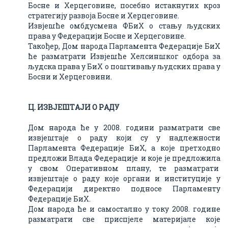
Босне и Херцеговине, посебно истакнутих кроз
стратегију развоја Босне и Херцеговине.
Извјешће омбдусмена ФБиХ о стању људских
права у Федерацији Босне и Херцеговине.
Такођер, Дом народа Парламента Федерације БиХ
ће разматрати Извјешће Хелсиншког одбора за
људска права у БиХ о поштивању људских права у
Босни и Херцеговини.
Ц. ИЗВЈЕШТAЈИ О РAДУ
Дом народа ће у 2008. години разматрати све
извјештаје о раду који су у надлежности
Парламента Федерације БиХ, а које претходно
предложи Влада Федерације и које је предложила
у свом Оперативном плану, те разматрати
извјештаје о раду које органи и институције у
Федерацији директно подносе Парламенту
Федерације БиХ.
Дом народа ће и самостално у току 2008. године
разматрати све приспјеле материјале које