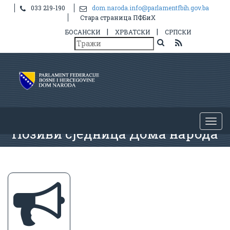
033 219-190
dom.naroda.info@parlamentfbih.gov.ba
Стара страница ПФБиХ
|
|
БОСАНСКИ
ХРВАТСКИ
СРПСКИ
Позиви сједница Дома народа