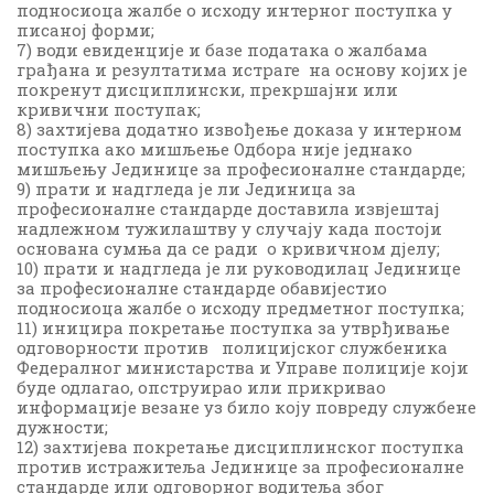
подносиоца жалбе о исходу интерног поступка у
писаној форми;
7) води евиденције и базе података о жалбама
грађана и резултатима истраге на основу којих је
покренут дисциплински, прекршајни или
кривични поступак;
8) захтијева додатно извођење доказа у интерном
поступка ако мишљење Одбора није једнако
мишљењу Јединице за професионалне стандарде;
9) прати и надгледа је ли Јединица за
професионалне стандарде доставила извјештај
надлежном тужилаштву у случају када постоји
основана сумња да се ради о кривичном дјелу;
10) прати и надгледа је ли руководилац Јединице
за професионалне стандарде обавијестио
подносиоца жалбе о исходу предметног поступка;
11) иницира покретање поступка за утврђивање
одговорности против полицијског службеника
Федералног министарства и Управе полиције који
буде одлагао, опструирао или прикривао
информације везане уз било коју повреду службене
дужности;
12) захтијева покретање дисциплинског поступка
против истражитеља Јединице за професионалне
стандарде или одговорног водитеља због