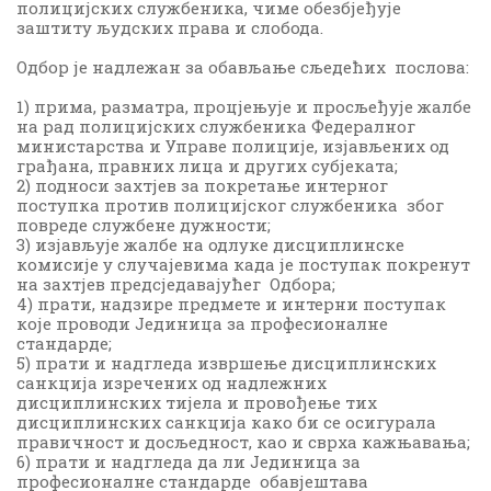
полицијских службеника, чиме обезбјеђује
заштиту људских права и слобода.
Одбор је надлежан за обављање сљедећих послова:
1) прима, разматра, процјењује и просљеђује жалбе
на рад полицијских службеника Федералног
министарства и Управе полиције, изјављених од
грађана, правних лица и других субјеката;
2) подноси захтјев за покретање интерног
поступка против полицијског службеника због
повреде службене дужности;
3) изјављује жалбе на одлуке дисциплинске
комисије у случајевима када је поступак покренут
на захтјев предсједавајућег Одбора;
4) прати, надзире предмете и интерни поступак
које проводи Јединица за професионалне
стандарде;
5) прати и надгледа извршење дисциплинских
санкција изречених од надлежних
дисциплинских тијела и провођење тих
дисциплинских санкција како би се осигурала
правичност и досљедност, као и сврха кажњавања;
6) прати и надгледа да ли Јединица за
професионалне стандарде обавјештава