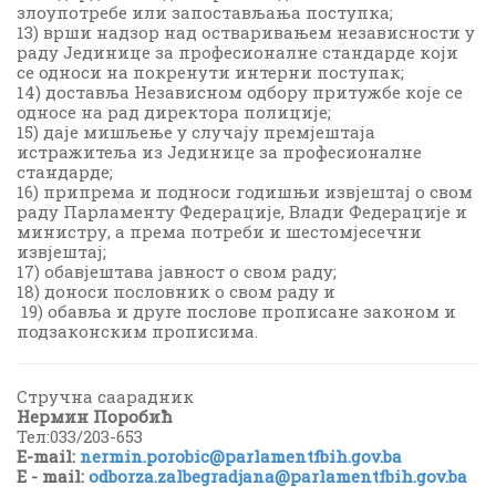
злоупотребе или запостављања поступка;
13) врши надзор над остваривањем независности у
раду Јединице за професионалне стандарде који
се односи на покренути интерни поступак;
14) доставља Независном одбору притужбе које се
односе на рад директора полиције;
15) даје мишљење у случају премјештаја
истражитеља из Јединице за професионалне
стандарде;
16) припрема и подноси годишњи извјештај о свом
раду Парламенту Федерације, Влади Федерације и
министру, а према потреби и шестомјесечни
извјештај;
17) обавјештава јавност о свом раду;
18) доноси пословник о свом раду и
19) обавља и друге послове прописане законом и
подзаконским прописима.
Стручна саарадник
Нермин Поробић
Тел:033/203-653
E-mail:
nermin.porobic@parlamentfbih.gov.ba
E - mail:
odborza.zalbegradjana@parlamentfbih.gov.ba