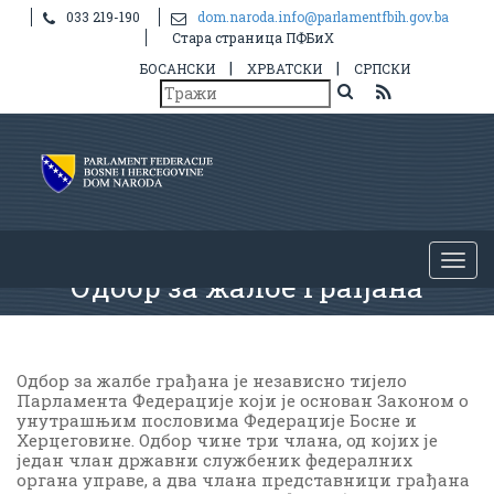
033 219-190
dom.naroda.info@parlamentfbih.gov.ba
Стара страница ПФБиХ
|
|
БОСАНСКИ
ХРВАТСКИ
СРПСКИ
Одбор за жалбе грађана
Одбор за жалбе грађана је независно тијело
Парламента Федерације који је основан Законом о
унутрашњим пословима Федерације Босне и
Херцеговине. Одбор чине три члана, од којих је
један члан државни службеник федералних
органа управе, а два члана представници грађана