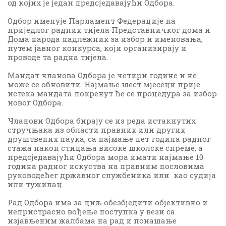
од којих је један предсједавајући Одбора.
Одбор именује Парламент Федерације на
приједлог радних тијела Представничког дома и
Дома народа надлежних за избор и именовања,
путем јавног конкурса, који организирају и
проводе та радна тијела.
Мандат чланова Одбора је четири године и не
може се обновити. Најмање шест мјесеци прије
истека мандата покренут ће се процедура за избор
новог Одбора.
Чланови Одбора бирају се из реда истакнутих
стручњака из области правних или других
друштвених наука, са најмање пет година радног
стажа након стицања високе школске спреме, а
предсједавајући Одбора мора имати најмање 10
година радног искуства на правним пословима
руководећег државног службеника или као судија
или тужилац.
Рад Одбора има за циљ обезбједити објективно и
непристрасно вођење поступка у вези са
изјављеним жалбама на рад и понашање