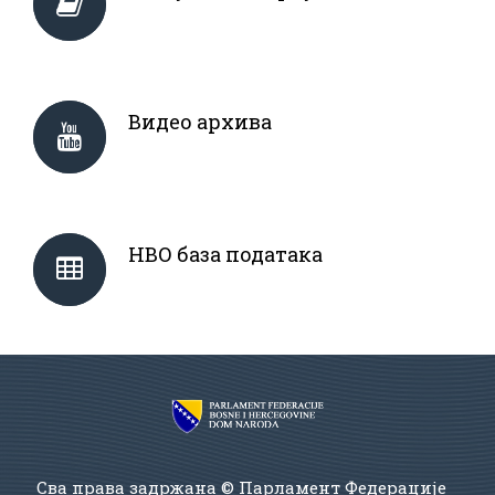
Видео архива
НВО база података
Сва права задржана © Парламент Федерације