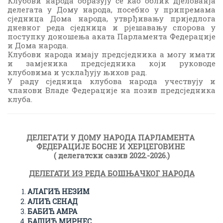
Клубови народа образују се као облик дјелованја
делегата у Дому народа, посебно у припремама
сједница Дома народа, утврђивању приједлога
дневног реда сједница и рјешавању спорова у
поступку доношења аката Парламента Федерације
и Дома народа.
Клубови народа имају предсједника а могу имати
и замјеника предсједника који руководе
клубовима и усклађују њихов рад.
У раду сједница клубова народа учествују и
чланови Владе Федерације на позив предсједника
клуба.
ДЕЛЕГAТИ У ДОМУ НAРОДA ПAРЛAМЕНТA
ФЕДЕРAЦИЈЕ БОСНЕ И ХЕРЦЕГОВИНЕ
( делегатски сазив 2022.-2026.)
ДЕЛЕГАТИ ИЗ РЕДА БОШЊАЧКОГ НАРОДА
АЛАГИЋ НЕЗИМ
АЛИЋ СЕНАД
БАБИЋ АМРА
БАШИЋ МИРНЕС