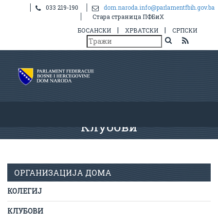
033 219-190
dom.naroda.info@parlamentfbih.gov.ba
Стара страница ПФБиХ
|
|
БОСАНСКИ
ХРВАТСКИ
СРПСКИ
Клубови
ОРГАНИЗАЦИЈА ДОМА
КОЛЕГИЈ
КЛУБОВИ