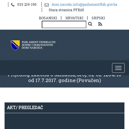
033 219-190
dom.naroda.info@parlamentfbih.gov.ba
Stara stranica PFBiH
|
|
BOSANSKI
HRVATSKI
SRPSKI
Prijedlog zakona o šumama, broj: 02-02-1264/16
od 17.7.2017. godine (Povučen)
AKT/ PREGLEDAČ