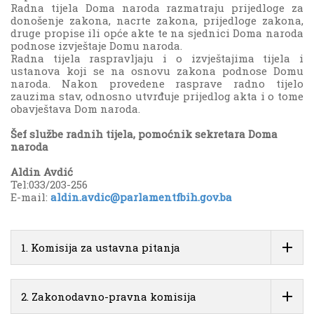
Radna tijela Doma naroda razmatraju prijedloge za
donošenje zakona, nacrte zakona, prijedloge zakona,
druge propise ili opće akte te na sjednici Doma naroda
podnose izvještaje Domu naroda.
Radna tijela raspravljaju i o izvještajima tijela i
ustanova koji se na osnovu zakona podnose Domu
naroda. Nakon provedene rasprave radno tijelo
zauzima stav, odnosno utvrđuje prijedlog akta i o tome
obavještava Dom naroda.
Šef službe radnih tijela, pomoćnik sekretara Doma
naroda
Aldin Avdić
Tel:033/203-256
E-mail:
aldin.avdic@parlamentfbih.gov.ba
1. Komisija za ustavna pitanja
2. Zakonodavno-pravna komisija