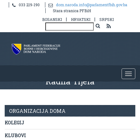
033 219-190
dom.naroda.info@parlamentfbih.gov.ba
Stara stranica PFBiH
|
|
BOSANSKI
HRVATSKI
SRPSKI
Radna Tijela
ORGANIZACIJA DOMA
KOLEGIJ
KLUBOVI