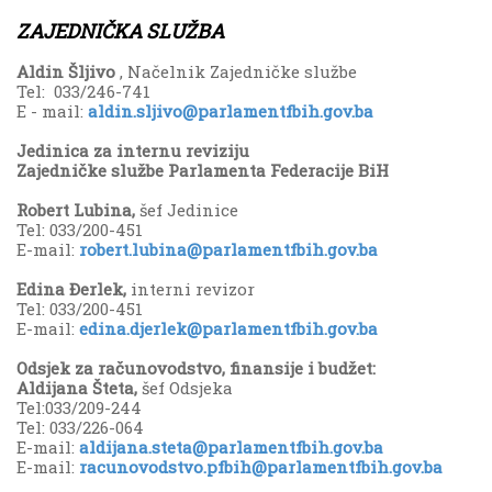
ZAJEDNIČKА SLUŽBА
Aldin Šljivo
, Načelnik Zajedničke službe
Tel: 033/246-741
E - mail:
aldin.sljivo@parlamentfbih.gov.ba
Jedinica za internu reviziju
Zajedničke službe Parlamenta Federacije BiH
Robert Lubina,
šef Jedinice
Tel: 033/200-451
E-mail:
robert.lubina@parlamentfbih.gov.ba
Edina Đerlek,
interni revizor
Tel: 033/200-451
E-mail:
edina.djerlek@parlamentfbih.gov.ba
Odsjek za računovodstvo, finansije i budžet:
Aldijana Šteta,
šef Odsjeka
Tel:033/209-244
Tel: 033/226-064
E-mail:
aldijana.steta@parlamentfbih.gov.ba
E-mail:
racunovodstvo.pfbih@parlamentfbih.gov.ba