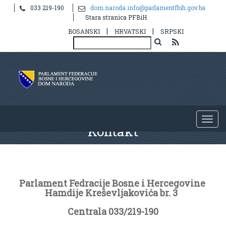
033 219-190
dom.naroda.info@parlamentfbih.gov.ba
Stara stranica PFBiH
|
|
BOSANSKI
HRVATSKI
SRPSKI
Kontakt
Parlament Fedracije Bosne i Hercegovine
Hamdije Kreševljakovića br. 3
Centrala 033/219-190