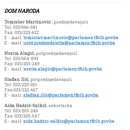
DOM NARODA
Tomislav Martinović
, predsjedavajući
Tel: 033/666-681
Fax: 033/223-622
E - mail:
tomislav.martinovic@parlamentfbih.gov.ba
E - mail:
ured.predsjedatelja@parlamentfbih.gov.ba
Nezim Alagić,
potpredsjedavajući
Tel: 033/664-893
Fax: 033/203-249
E - mail:
nezim.alagic@parlamentfbih.gov.ba
Slađan Ilić,
potpredsjedavajući
Tel: 033/223-051
Fax:033/222-667
E - mail:
sladjan.ilic@parlamentfbih.gov.ba
Aida Hadzić-Salkić
, sekretarka
Tel: 033/203-246
Fax: 033/205-547
E - mail:
aida.hadzic-salkic@parlamentfbih.gov.ba