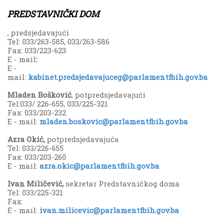
PREDSTAVNIČKI DOM
, predsjedavajući
Tel: 033/263-585, 033/263-586
Fax: 033/223-623
E - mail
:
E -
mail:
kabinet.predsjedavajuceg@parlamentfbih.gov.ba
Mladen Bošković
, potpredsjedavajući
Tel:033/ 226-655, 033/225-321
Fax: 033/203-232
E - mail:
mladen.boskovic@parlamentfbih.gov.ba
Azra Okić,
potpredsjedavajuća
Tel: 033/226-655
Fax: 033/203-260
E - mail:
azra.okic@parlamentfbih.gov.ba
Ivan Miličević,
sekretar Predstavničkog doma
Tel: 033/225-321
Fax:
E - mail:
ivan.milicevic@parlamentfbih.gov.ba