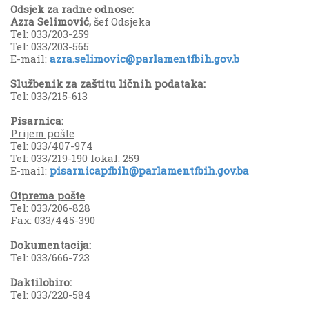
Odsjek za radne odnose:
Azra Selimović,
šef Odsjeka
Tel: 033/203-259
Tel: 033/203-565
E-mail:
azra.selimovic@parlamentfbih.gov.b
Službenik za zaštitu ličnih podataka:
Tel: 033/215-613
Pisarnica:
Prijem pošte
Tel: 033/407-974
Tel: 033/219-190 lokal: 259
E-mail:
pisarnicapfbih@parlamentfbih.gov.ba
Otprema pošte
Tel: 033/206-828
Fax: 033/445-390
Dokumentacija:
Tel: 033/666-723
Daktilobiro:
Tel: 033/220-584