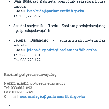
Ivan Buda,
šef Kabineta, pomoćnik sekretara Doma
naroda
E-mail:
ivan.buda@parlamentfbih.gov.ba
Tel: 033/220-532
Stručni savjetnik u Uredu - Kabinta predsjedavajućeg
i potpredsjedavajućih
Jelena Dugandžić
- administrativno-tehnički
sekretar
E-mail:
jelena.dugandzic@parlamentfbih.gov.ba
Tel: 033/666-681
Fax:033/223-622
Kabinet potpredsjedavajućeg:
Nezim Alagić
,
potpredsjedavajući
Tel: 033/664-893
Fax: 033/203-249
E - mail:
nezim.alagic@parlamentfbih.gov.ba