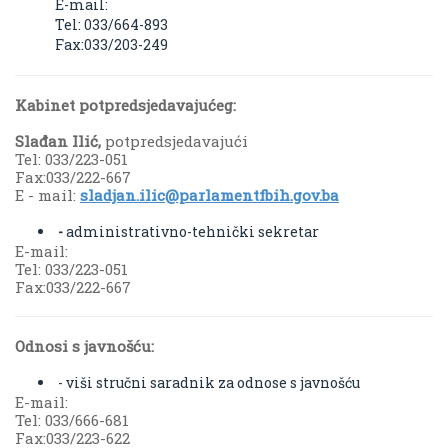
E-mail:
Tel: 033/664-893
Fax:033/203-249
Kabinet potpredsjedavajućeg:
Slađan Ilić,
potpredsjedavajući
Tel: 033/223-051
Fax:033/222-667
E - mail:
sladjan.ilic@parlamentfbih.gov.ba
-
administrativno-tehnički sekretar
E-mail:
Tel: 033/223-051
Fax:033/222-667
Odnosi s javnošću:
- viši stručni saradnik za odnose s javnošću
Е-mail:
Tel: 033/666-681
Fax:033/223-622