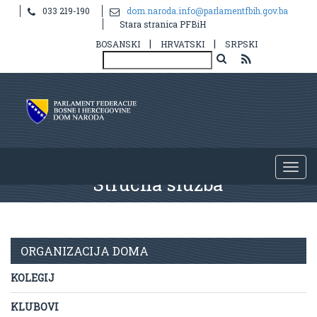
033 219-190
dom.naroda.info@parlamentfbih.gov.ba
Stara stranica PFBiH
|
|
BOSANSKI
HRVATSKI
SRPSKI
Stručna služba
ORGANIZACIJA DOMA
KOLEGIJ
KLUBOVI