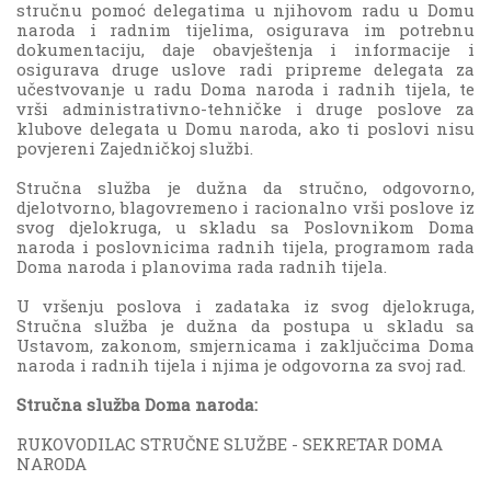
stručnu pomoć delegatima u njihovom radu u Domu
naroda i radnim tijelima, osigurava im potrebnu
dokumentaciju, daje obavještenja i informacije i
osigurava druge uslove radi pripreme delegata za
učestvovanje u radu Doma naroda i radnih tijela, te
vrši administrativno-tehničke i druge poslove za
klubove delegata u Domu naroda, ako ti poslovi nisu
povjereni Zajedničkoj službi.
Stručna služba je dužna da stručno, odgovorno,
djelotvorno, blagovremeno i racionalno vrši poslove iz
svog djelokruga, u skladu sa Poslovnikom Doma
naroda i poslovnicima radnih tijela, programom rada
Doma naroda i planovima rada radnih tijela.
U vršenju poslova i zadataka iz svog djelokruga,
Stručna služba je dužna da postupa u skladu sa
Ustavom, zakonom, smjernicama i zaključcima Doma
naroda i radnih tijela i njima je odgovorna za svoj rad.
Stručna služba Doma naroda:
RUKOVODILAC STRUČNE SLUŽBE - SEKRETAR DOMA
NARODA