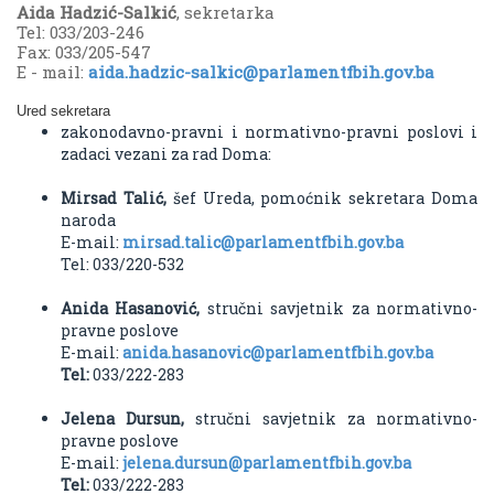
Aida Hadzić-Salkić
, sekretarka
Tel: 033/203-246
Fax: 033/205-547
E - mail:
aida.hadzic-salkic@parlamentfbih.gov.ba
Ured sekretara
zakonodavno-pravni i normativno-pravni poslovi i
zadaci vezani za rad Doma:
Mirsad Talić,
šef Ureda, pomoćnik sekretara Doma
naroda
E-mail:
mirsad.talic@parlamentfbih.gov.ba
Tel: 033/220-532
Anida Hasanović,
stručni savjetnik za normativno-
pravne poslove
E-mail:
anida.hasanovic@parlamentfbih.gov.ba
Tel:
033/222-283
Jelena Dursun,
stručni savjetnik za normativno-
pravne poslove
E-mail:
jelena.dursun@parlamentfbih.gov.ba
Tel:
033/222-283