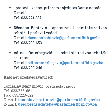
- poslovi i zadaci pripreme sjednica Doma naroda
E-mail :
Тel
: 033/221-387
Dženana Bahtović
- operativni i administrativno-
tehnički poslovi i zadaci
E-mail:
dzenana.bahtovic@parlamentfbih.gov.ba
Тel:
033/203-653
Adina Omerbegović
- administrativno-tehnički
sekretar
E-mail:
adina.omerbegovic@parlamentfbih.gov.ba
Тel:
033/203-246
Kabinet predsjedavajućeg:
Tomislav Martinović
, predsjedavajući
Tel: 033/666-681
Fax: 033/223-622
E-mail:
tomislav.martinovic@parlamentfbih.gov.ba
E-mail:
ured.predsjedatelja@parlamentfbih.gov.ba