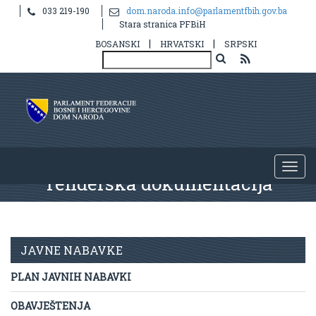
033 219-190
dom.naroda.info@parlamentfbih.gov.ba
Stara stranica PFBiH
|
|
BOSANSKI
HRVATSKI
SRPSKI
Tenderska dokumentacija
JAVNE NABAVKE
PLAN JAVNIH NABAVKI
OBAVJEŠTENJA