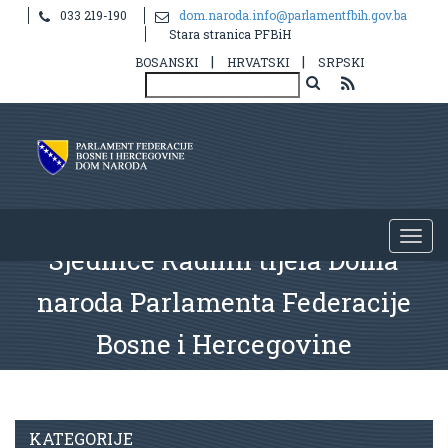
033 219-190
dom.naroda.info@parlamentfbih.gov.ba
Stara stranica PFBiH
|
|
BOSANSKI
HRVATSKI
SRPSKI
Sjednice Radnih tijela Doma
naroda Parlamenta Federacije
Bosne i Hercegovine
KATEGORIJE