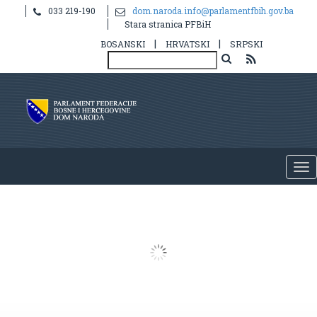
033 219-190
dom.naroda.info@parlamentfbih.gov.ba
Stara stranica PFBiH
|
|
BOSANSKI
HRVATSKI
SRPSKI