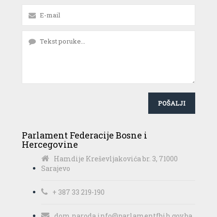
Parlament Federacije Bosne i
Hercegovine
Hamdije Kreševljakovića br. 3, 71000
Sarajevo
+ 387 33 219-190
dom.naroda.info@parlamentfbih.gov.ba