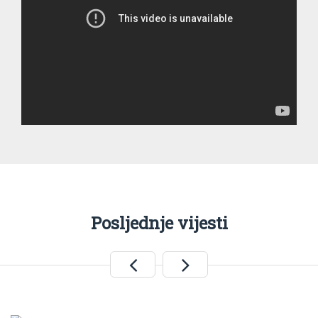
Posljednje vijesti
.
Jun 29, 2026