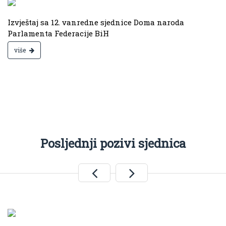
Izvještaj sa 12. vanredne sjednice Doma naroda
Parlamenta Federacije BiH
više
Posljednji pozivi sjednica
.
Jun 09, 2026