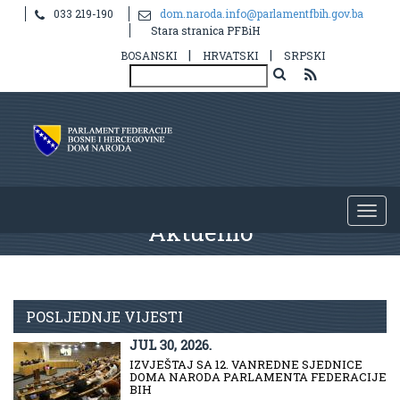
033 219-190
dom.naroda.info@parlamentfbih.gov.ba
Stara stranica PFBiH
|
|
BOSANSKI
HRVATSKI
SRPSKI
Aktuelno
POSLJEDNJE VIJESTI
JUL 30, 2026.
IZVJEŠTAJ SA 12. VANREDNE SJEDNICE
DOMA NARODA PARLAMENTA FEDERACIJE
BIH