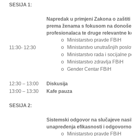
SESIJA 1:
Napredak u primjeni Zakona o zaštiti od 
prema ženama s fokusom na donošenje 
profesionalaca te druge relevantne ko
Ministarstvo pravde FBiH
o
Ministarstvo unutrašnjih poslov
11:30- 12:30
o
Ministarstvo rada i socijalne pol
o
Ministarstvo zdravlja FBiH
o
Gender Centar FBiH
o
12:30 – 13:00
Diskusija
13:00 – 13:30
Kafe pauza
SESIJA 2:
Sistemski odgovor na slučajeve nasilja
unapređenja efikasnosti i odgovornost
Ministarstvo pravde FBiH
o