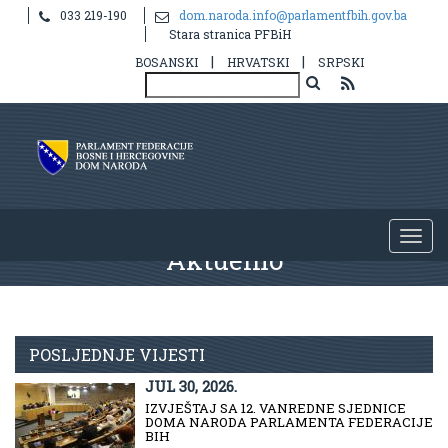
033 219-190
dom.naroda.info@parlamentfbih.gov.ba
Stara stranica PFBiH
|
|
BOSANSKI
HRVATSKI
SRPSKI
Aktuelno
POSLJEDNJE VIJESTI
JUL 30, 2026.
IZVJEŠTAJ SA 12. VANREDNE SJEDNICE
DOMA NARODA PARLAMENTA FEDERACIJE
BIH