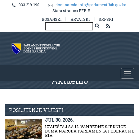
033 219-190
dom.naroda.info@parlamentfbih.gov.ba
Stara stranica PFBiH
|
|
BOSANSKI
HRVATSKI
SRPSKI
Aktuelno
POSLJEDNJE VIJESTI
JUL 30, 2026.
IZVJEŠTAJ SA 12. VANREDNE SJEDNICE
DOMA NARODA PARLAMENTA FEDERACIJE
BIH