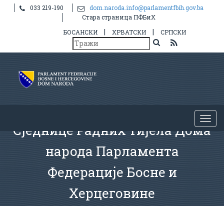
033 219-190
dom.naroda.info@parlamentfbih.gov.ba
Стара страница ПФБиХ
|
|
БОСАНСКИ
ХРВАТСКИ
СРПСКИ
Сједнице Радних тијела Дома
народа Парламента
Федерације Босне и
Херцеговине