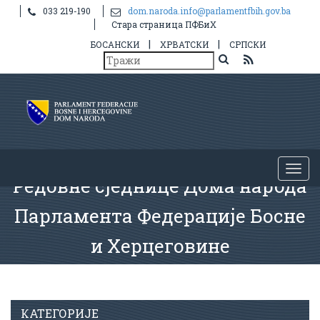
033 219-190
dom.naroda.info@parlamentfbih.gov.ba
Стара страница ПФБиХ
|
|
БОСАНСКИ
ХРВАТСКИ
СРПСКИ
Редовне сједнице Дома народа
Парламента Федерације Босне
и Херцеговине
КАТЕГОРИЈЕ