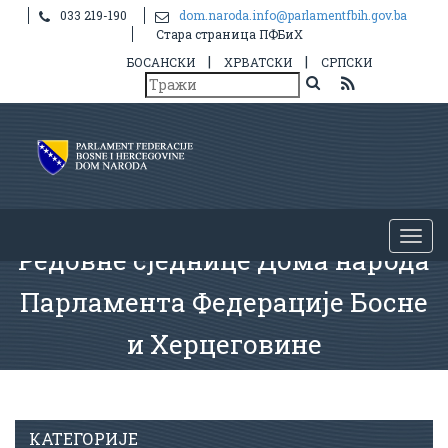
033 219-190
dom.naroda.info@parlamentfbih.gov.ba
Стара страница ПФБиХ
|
|
БОСАНСКИ
ХРВАТСКИ
СРПСКИ
Редовне сједнице Дома народа
Парламента Федерације Босне
и Херцеговине
КАТЕГОРИЈЕ