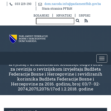
033 219-190
dom.naroda.info@parlamentfbih.gov.ba
Stara stranica PFBiH
|
|
BOSANSKI
HRVATSKI
SRPSKI
Izvještaj Parlamentarne komisije odgovorne
za reviziju o revizijskom izvještaju Budžeta
Federacije Bosne i Hercegovine i revidiranih
korisnika Budžeta Federacije Bosne i
Hercegovine za 2016. godinu, broj: 03/7- 02-
2074,2075,2076/17od 1.2.2018. godine