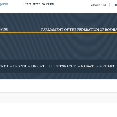
gov.ba
Stara stranica PFBiH
|
BOSANSKI
H
l/v2/hr/propis.php
on line
39
ENTU
PROPISI
LINKOVI
EU INTEGRACIJE
NABAVE
KONTAKT