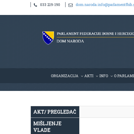
033 219-190
dom.naroda.info@parlamentfbih.
Notice
: Undefined index: idHR in
/home/parlame2/public_htm
ORGANIZACIJA
AKTI
INFO
O PARLAM
AKT/ PREGLEDAČ
MIŠLJENJE
VLADE