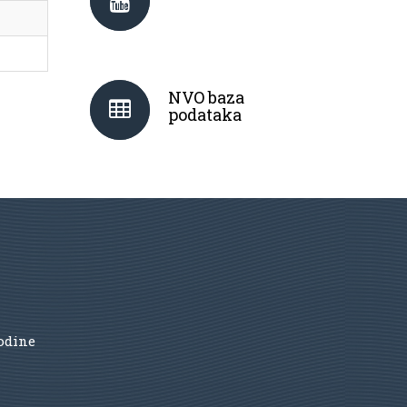
NVO baza
podataka
godine