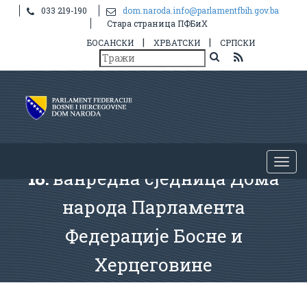
033 219-190
dom.naroda.info@parlamentfbih.gov.ba
Стара страница ПФБиХ
|
|
БОСАНСКИ
ХРВАТСКИ
СРПСКИ
18.
ванредна сједница Дома
народа Парламента
Федерације Босне и
Херцеговине