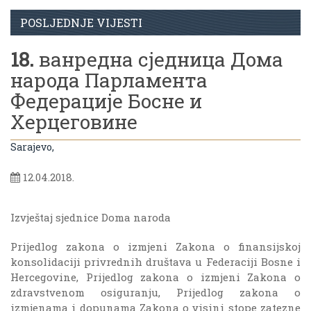
POSLJEDNJE VIJESTI
18.
ванредна сједница Дома
народа Парламента
Федерације Босне и
Херцеговине
Sarajevo,
12.04.2018.
Izvještaj sjednice Doma naroda
Prijedlog zakona o izmjeni Zakona o finansijskoj
konsolidaciji privrednih društava u Federaciji Bosne i
Hercegovine, Prijedlog zakona o izmjeni Zakona o
zdravstvenom osiguranju, Prijedlog zakona o
izmjenama i dopunama Zakona o visini stope zatezne