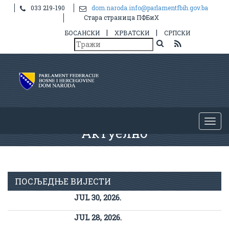
033 219-190
dom.naroda.info@parlamentfbih.gov.ba
Стара страница ПФБиХ
|
|
БОСАНСКИ
ХРВАТСКИ
СРПСКИ
Актуелно
ПОСЉЕДЊЕ ВИЈЕСТИ
JUL 30, 2026.
JUL 28, 2026.