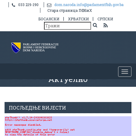
033 219-190
dom.naroda.info@parlamentfbih.gov.ba
Стара страница ПФБиХ
|
|
БОСАНСКИ
ХРВАТСКИ
СРПСКИ
Актуелно
ПОСЉЕДЊЕ ВИЈЕСТИ