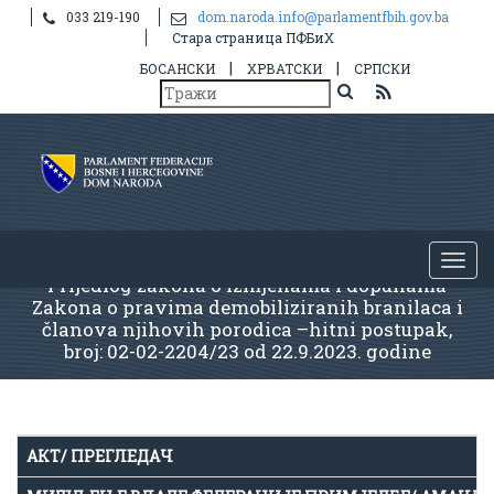
033 219-190
dom.naroda.info@parlamentfbih.gov.ba
Стара страница ПФБиХ
|
|
БОСАНСКИ
ХРВАТСКИ
СРПСКИ
Prijedlog zakona o izmjenama i dopunama
Zakona o pravima demobiliziranih branilaca i
članova njihovih porodica –hitni postupak,
broj: 02-02-2204/23 od 22.9.2023. godine
АКТ/ ПРЕГЛЕДАЧ