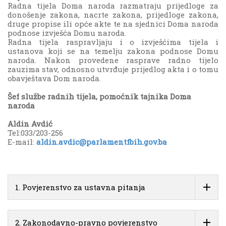
Radna tijela Doma naroda razmatraju prijedloge za
donošenje zakona, nacrte zakona, prijedloge zakona,
druge propise ili opće akte te na sjednici Doma naroda
podnose izvješća Domu naroda.
Radna tijela raspravljaju i o izvješćima tijela i
ustanova koji se na temelju zakona podnose Domu
naroda. Nakon provedene rasprave radno tijelo
zauzima stav, odnosno utvrđuje prijedlog akta i o tomu
obavještava Dom naroda.
Šef službe radnih tijela, pomoćnik tajnika Doma
naroda
Aldin Avdić
Tel:033/203-256
E-mail:
aldin.avdic@parlamentfbih.gov.ba
1. Povjerenstvo za ustavna pitanja
2. Zakonodavno-pravno povjerenstvo