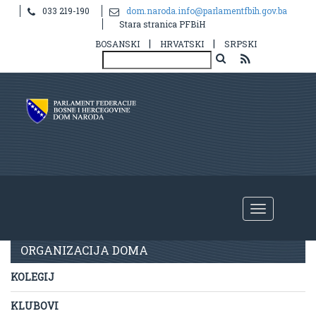
033 219-190
dom.naroda.info@parlamentfbih.gov.ba
Stara stranica PFBiH
|
|
BOSANSKI
HRVATSKI
SRPSKI
Radna tijela
ORGANIZACIJA DOMA
KOLEGIJ
KLUBOVI