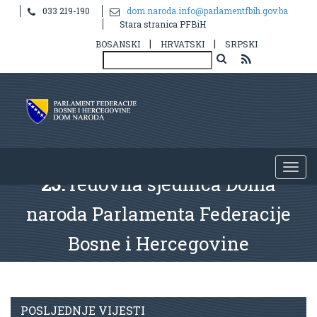
033 219-190
dom.naroda.info@parlamentfbih.gov.ba
Stara stranica PFBiH
|
|
BOSANSKI
HRVATSKI
SRPSKI
23.
redovna sjednica Doma
naroda Parlamenta Federacije
Bosne i Hercegovine
POSLJEDNJE VIJESTI