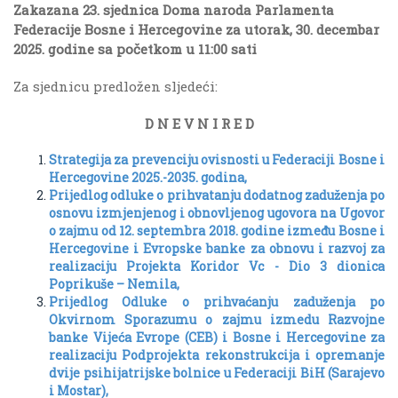
Zakazana 23. sjednica Doma naroda Parlamenta
Federacije Bosne i Hercegovine za utorak, 30. decembar
2025. godine sa početkom u 11:00 sati
Za sjednicu predložen sljedeći:
D N E V N I R E D
Strategija za prevenciju ovisnosti u Federaciji Bosne i
Hercegovine 2025.-2035. godina,
Prijedlog odluke o prihvatanju dodatnog zaduženja po
osnovu izmjenjenog i obnovljenog ugovora na Ugovor
o zajmu od 12. septembra 2018. godine između Bosne i
Hercegovine i Evropske banke za obnovu i razvoj za
realizaciju Projekta Koridor Vc - Dio 3 dionica
Poprikuše – Nemila,
Prijedlog Odluke o prihvaćanju zaduženja po
Okvirnom Sporazumu o zajmu izmedu Razvojne
banke Vijeća Evrope (CEB) i Bosne i Hercegovine za
realizaciju Podprojekta rekonstrukcija i opremanje
dvije psihijatrijske bolnice u Federaciji BiH (Sarajevo
i Mostar),