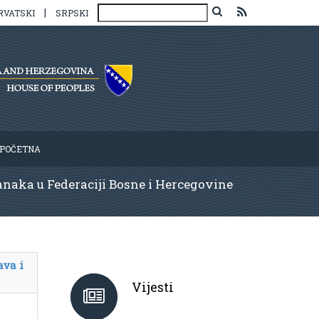
|
RVATSKI
SRPSKI
POČETNA
anaka u Federaciji Bosne i Hercegovine
ava i
Vijesti