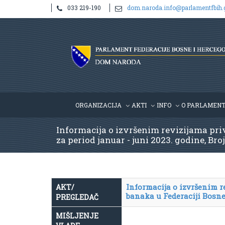
033 219-190
dom.naroda.info@parlamentfbih.
ORGANIZACIJA
AKTI
INFO
O PARLAMEN
Informacija o izvršenim revizijama pri
za period januar - juni 2023. godine, Br
Informacija o izvršenim r
AKT/
banaka u Federaciji Bosne 
PREGLEDAČ
MIŠLJENJE