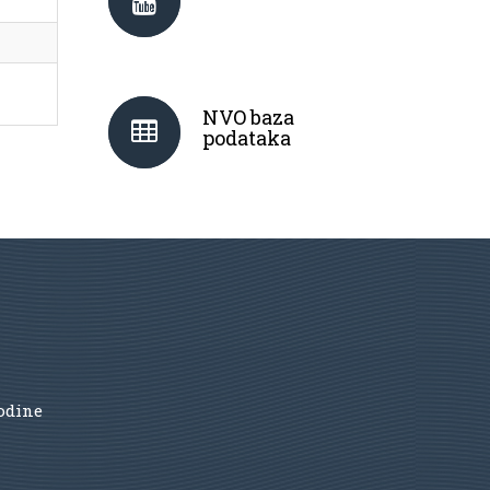
NVO baza
podataka
godine