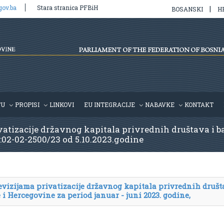
gov.ba
Stara stranica PFBiH
|
BOSANSKI
H
TU
PROPISI
LINKOVI
EU INTEGRACIJE
NABAVKE
KONTAKT
vatizacije državnog kapitala privrednih društava i b
oj:02-02-2500/23 od 5.10.2023.godine
evizijama privatizacije državnog kapitala privrednih društ
i Hercegovine za period januar - juni 2023. godine,