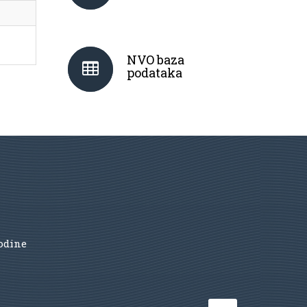
NVO baza
podataka
godine