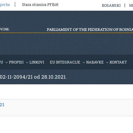
gov.ba
Stara stranica PFBiH
|
BOSANSKI
H
TU
PROPISI
LINKOVI
EU INTEGRACIJE
NABAVKE
KONTAKT
 02-11-2094/21 od 28.10.2021.
021