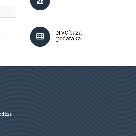
NVO baza
podataka
godine