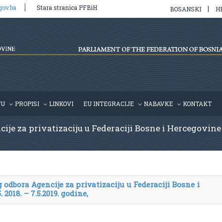
gov.ba
Stara stranica PFBiH
|
BOSANSKI
H
TU
PROPISI
LINKOVI
EU INTEGRACIJE
NABAVKE
KONTAKT
je za privatizaciju u Federaciji Bosne i Hercegovine za
 odbora Agencije za privatizaciju u Federaciji Bosne i
 2018. – 7.5.2019. godine,