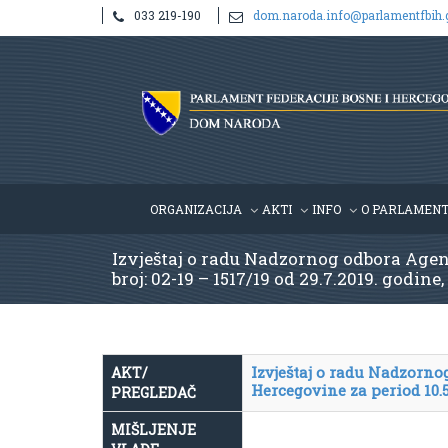
033 219-190
dom.naroda.info@parlamentfbih.
ORGANIZACIJA
AKTI
INFO
O PARLAMEN
Izvještaj o radu Nadzornog odbora Agenci
broj: 02-19 – 1517/19 od 29.7.2019. godine,
Izvještaj o radu Nadzornog
AKT/
Hercegovine za period 10.5.
PREGLEDAČ
MIŠLJENJE