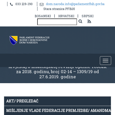
033 219-190
dom.naroda.info@parlamentfbih.gov.ba
Stara stranica PFBiH
|
|
BOSANSKI
HRVATSKI
SRPSKI
Izvještaj o finansijskoj reviziji Općine Teočak
za 2018. godinu, broj: 02-14 – 1309/19 od
27.6.2019. godine
AKT/ PREGLEDAČ
MIŠLJENJE VLADE FEDERACIJE PRIMJEDBE/ AMANDMAN