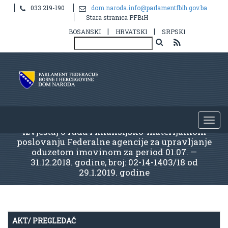
033 219-190
dom.naroda.info@parlamentfbih.gov.ba
Stara stranica PFBiH
|
|
BOSANSKI
HRVATSKI
SRPSKI
Izvještaj o radu i finansijsko-materijalnom
poslovanju Federalne agencije za upravljanje
oduzetom imovinom za period 01.07. —
31.12.2018. godine, broj: 02-14-1403/18 od
29.1.2019. godine
AKT/ PREGLEDAČ