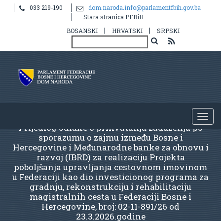
033 219-190
dom.naroda.info@parlamentfbih.gov.ba
Stara stranica PFBiH
|
|
BOSANSKI
HRVATSKI
SRPSKI
Prijedlog odluke o prihvatanju zaduženja po
sporazumu o zajmu između Bosne i
Hercegovine i Međunarodne banke za obnovu i
razvoj (IBRD) za realizaciju Projekta
poboljšanja upravljanja cestovnom imovinom
u Federaciji kao dio investicionog programa za
gradnju, rekonstrukciju i rehabilitaciju
magistralnih cesta u Federaciji Bosne i
Hercegovine, broj: 02-11-891/26 od
23.3.2026.godine