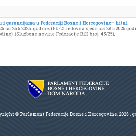
 i garancijama u Federaciji Bosne i Hercegovine– hitni
25 od 26.5.2025. godine, (PD-21.redovna sjednica 28.5.2025.god
odine), (Službene novine Federacije BiH broj: 45/25),
right © Parlament Federacije Bosne i Hercegovine.
2026 . 