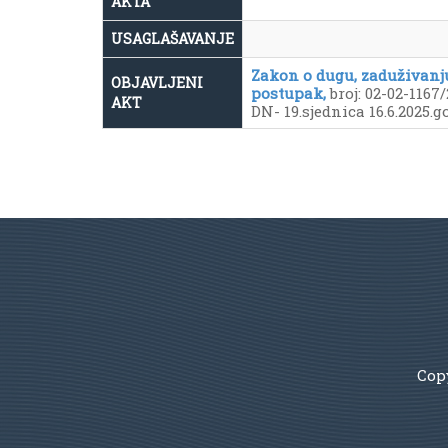
AKTA
USAGLAŠAVANJE
Zakon o dugu, zaduživanju
OBJAVLJENI
postupak,
broj: 02-02-1167/
AKT
DN- 19.sjednica 16.6.2025.g
Copy