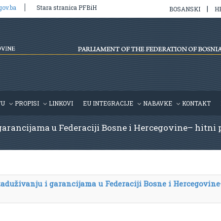
gov.ba
Stara stranica PFBiH
|
BOSANSKI
H
TU
PROPISI
LINKOVI
EU INTEGRACIJE
NABAVKE
KONTAKT
garancijama u Federaciji Bosne i Hercegovine– hitni p
zaduživanju i garancijama u Federaciji Bosne i Hercegovin