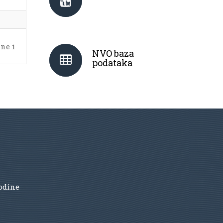
ine i
NVO baza
podataka
godine