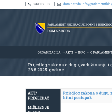
033 219-190
dom.naroda.info@parlamentfbih.
ORGANIZACIJA
AKTI
INFO
O PARLAMEN
Prijedlog zakona o dugu, zaduživanju i 
26.5.2025. godine
Prijedlog zakona o dugu, 
AKT/
hitni postupak
PREGLEDAČ
MIŠLJENJE