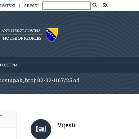
|
RVATSKI
SRPSKI
POČETNA
ostupak, broj: 02-02-1167/25 od
e–
Vijesti