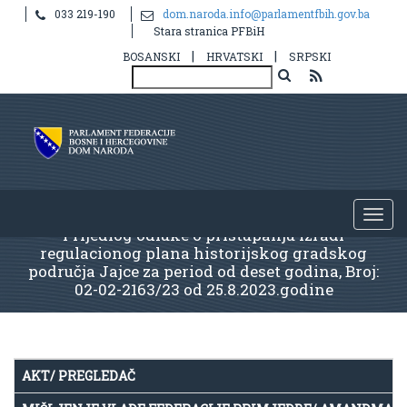
033 219-190
dom.naroda.info@parlamentfbih.gov.ba
Stara stranica PFBiH
|
|
BOSANSKI
HRVATSKI
SRPSKI
Prijedlog odluke o pristupanju izradi
regulacionog plana historijskog gradskog
područja Jajce za period od deset godina, Broj:
02-02-2163/23 od 25.8.2023.godine
AKT/ PREGLEDAČ