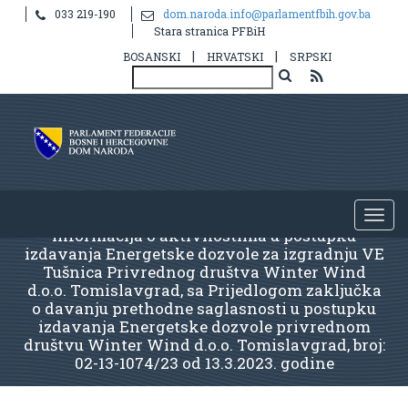
033 219-190
dom.naroda.info@parlamentfbih.gov.ba
Stara stranica PFBiH
|
|
BOSANSKI
HRVATSKI
SRPSKI
lnformacija o aktivnostima u postupku
izdavanja Energetske dozvole za izgradnju VE
Tušnica Privrednog društva Winter Wind
d.o.o. Tomislavgrad, sa Prijedlogom zaključka
o davanju prethodne saglasnosti u postupku
izdavanja Energetske dozvole privrednom
društvu Winter Wind d.o.o. Tomislavgrad, broj:
02-13-1074/23 od 13.3.2023. godine