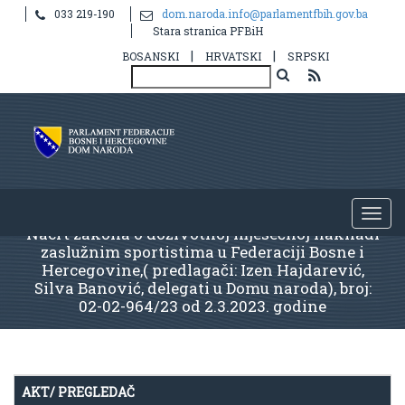
033 219-190
dom.naroda.info@parlamentfbih.gov.ba
Stara stranica PFBiH
|
|
BOSANSKI
HRVATSKI
SRPSKI
Nacrt zakona o doživotnoj mjesečnoj naknadi
zaslužnim sportistima u Federaciji Bosne i
Hercegovine,( predlagači: Izen Hajdarević,
Silva Banović, delegati u Domu naroda), broj:
02-02-964/23 od 2.3.2023. godine
AKT/ PREGLEDAČ