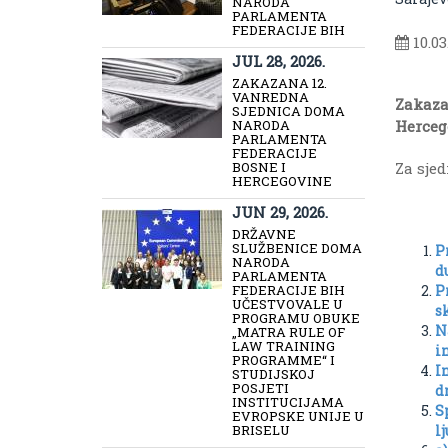
NARODA
PARLAMENTA
FEDERACIJE BIH
10.03
JUL 28, 2026.
ZAKAZANA 12.
VANREDNA
Zakaza
SJEDNICA DOMA
NARODA
Hercego
PARLAMENTA
FEDERACIJE
BOSNE I
Za sjed
HERCEGOVINE
JUN 29, 2026.
DRŽAVNE
SLUŽBENICE DOMA
P
NARODA
d
PARLAMENTA
FEDERACIJE BIH
P
UČESTVOVALE U
s
PROGRAMU OBUKE
N
„MATRA RULE OF
LAW TRAINING
i
PROGRAMME“ I
I
STUDIJSKOJ
POSJETI
d
INSTITUCIJAMA
S
EVROPSKE UNIJE U
BRISELU
l