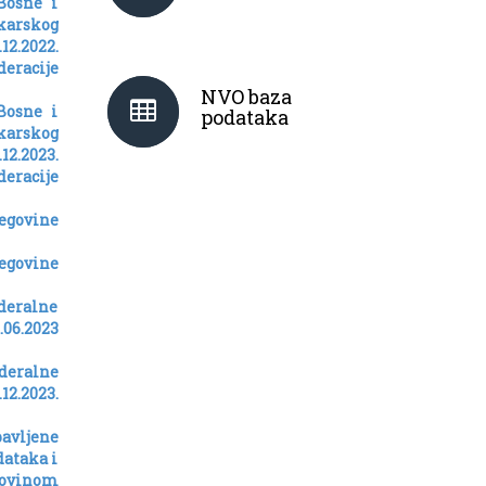
Bosne i
karskog
12.2022.
eracije
NVO baza
Bosne i
podataka
karskog
12.2023.
eracije
cegovine
cegovine
ederalne
.06.2023
deralne
12.2023.
bavljene
dataka i
imovinom