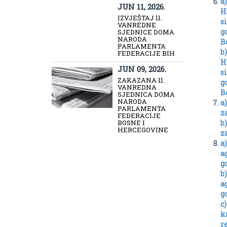
a
JUN 11, 2026.
H
IZVJEŠTAJ 11.
s
VANREDNE
g
SJEDNICE DOMA
NARODA
B
PARLAMENTA
b
FEDERACIJE BIH
H
JUN 09, 2026.
s
ZAKAZANA 11.
g
VANREDNA
B
SJEDNICA DOMA
NARODA
a
PARLAMENTA
z
FEDERACIJE
BOSNE I
b
HERCEGOVINE
z
a
a
g
b
a
g
c
k
r