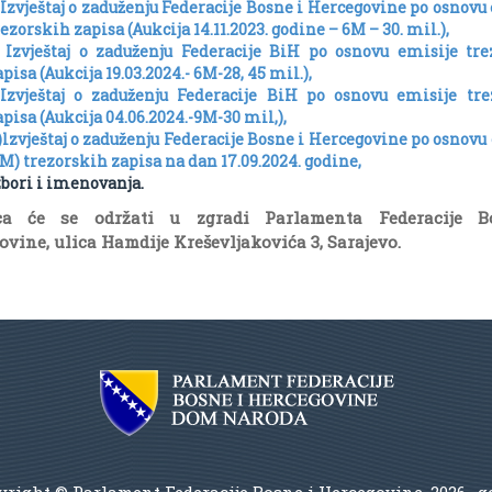
)Izvještaj o zaduženju Federacije Bosne i Hercegovine po osnovu
ezorskih zapisa (Aukcija 14.11.2023. godine – 6M – 30. mil.),
) Izvještaj o zaduženju Federacije BiH po osnovu emisije tr
pisa (Aukcija 19.03.2024.- 6M-28, 45 mil.),
)Izvještaj o zaduženju Federacije BiH po osnovu emisije tre
apisa (Aukcija 04.06.2024.-9M-30 mil,),
)lzvještaj o zaduženju Federacije Bosne i Hercegovine po osnovu
6M) trezorskih zapisa na dan 17.09.2024. godine,
zbori i imenovanja.
ica će se održati u zgradi Parlamenta Federacije B
vine, ulica Hamdije Kreševljakovića 3, Sarajevo.