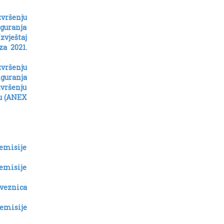
vršenju
guranja
zvještaj
za 2021.
vršenju
guranja
zvršenju
nu (ANEX
 emisije
 emisije
veznica
 emisije