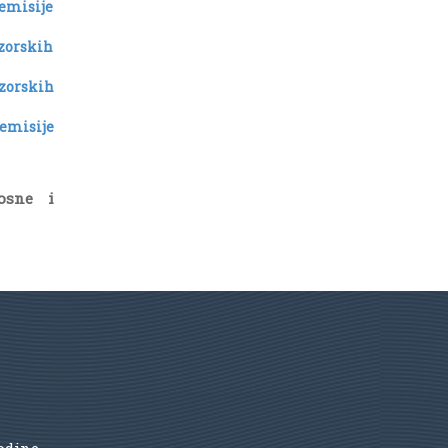
 emisije
ezorskih
zorskih
 emisije
osne i