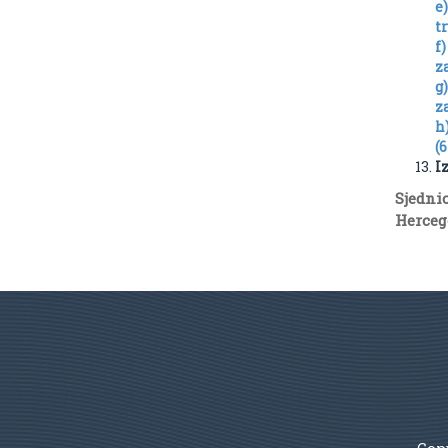
e
tr
f
za
g
z
h
(
I
Sjedn
Hercego