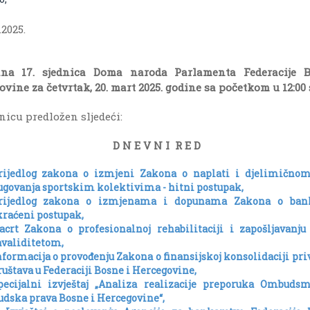
.2025.
na 17. sjednica Doma naroda Parlamenta Federacije 
vine za četvrtak, 20. mart 2025. godine sa početkom u 12:00 
nicu predložen sljedeći:
D N E V N I R E D
rijedlog zakona o izmjeni Zakona o naplati i djelimičnom
ugovanja sportskim kolektivima - hitni postupak,
rijedlog zakona o izmjenama i dopunama Zakona o ba
kraćeni postupak,
acrt Zakona o profesionalnoj rehabilitaciji i zapošljavanju
nvaliditetom,
nformacija o provođenju Zakona o finansijskoj konsolidaciji pr
ruštava u Federaciji Bosne i Hercegovine,
pecijalni izvještaj „Analiza realizacije preporuka Ombuds
judska prava Bosne i Hercegovine“,