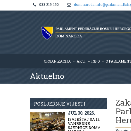
033 219-190
dom.naroda.info@parlamentfbih.
ORGANIZACIJA
AKTI
INFO
O PARLAMEN
Aktuelno
Zak
POSLJEDNJE VIJESTI
Par
JUL 30, 2026.
Her
IZVJEŠTAJ SA 12.
VANREDNE
SJEDNICE DOMA
Sarajev