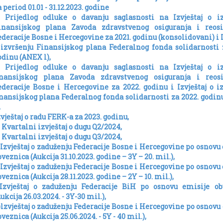
 period 01.01 - 31.12.2023. godine
) Prijedlog odluke o davanju saglasnosti na Izvještaj o iz
inansijskog plana Zavoda zdravstvenog osiguranja i reosi
ederacije Bosne i Hercegovine za 2021. godinu (konsolidovani) i I
 izvršenju Finansijskog plana Federalnog fonda solidarnosti 
odinu (ANEX l),
) Prijedlog odluke o davanju saglasnosti na Izvještaj o iz
inansijskog plana Zavoda zdravstvenog osiguranja i reosi
ederacije Bosne i Hercegovine za 2022. godinu i Izvještaj o i
inansijskog plana Federalnog fonda solidarnosti za 2022. godi
,
zvještaj o radu FERK-a za 2023. godinu,
) Kvartalni izvještaj o dugu Q2/2024,
) Kvartalni izvještaj o dugu Q3/2024,
)Izvještaj o zaduženju Federacije Bosne i Hercegovine po osnovu
veznica (Aukcija 31.10.2023. godine – 3Y – 20. mil.),
)Izvještaj o zaduženju Federacije Bosne i Hercegovine po osnovu
veznica (Aukcija 28.11.2023. godine – 2Y – 10. mil.),
)Izvještaj o zaduženju Federacije BiH po osnovu emisije ob
ukcija 26.03.2024. - 3Y-30 mil.),
)lzvještaj o zaduženju Federacije Bosne i Hercegovine po osnovu
veznica (Aukcija 25.06.2024. - 5Y - 40 mil.),