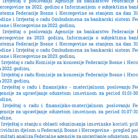
) Izvještaj o poslovanju Agencije za bankarstvo Federacije 
ercegovine za 2022. godinu s Informacijom o subjektima ban
istema Federacije Bosne i Hercegovine sa stanjem na dan 31.
odine i Izvjestaj o radu Ombudsmena za bankarski sistem Fed
osne i Hercegovine za 2022. godinu,
) Izvještaj o poslovanju Agencije za bankarstvo Federacije 
ercegovine za 2023. godinu, Informacija o subjektima ban
istema Federacije Bosne i Hercegovine sa stanjem na dan 31.
odine i Izvještaj o radu Ombudsmena za bankarski sistem Fed
osne i Hercegovine za 2023. godinu,
) Izvještaj o radu Komisije za koncesije Federacije Bosne i Her
a 2022. godinu,
) Izvještaj o radu Komisije za koncesije Federacije Bosne i Her
a 2023. godinu,
) Izvještaj o radu i finansijsko - materijalnom poslovanju F
gencije za upravljanje oduzetom imovinom za period 01.01-30
odine,
) Izvještaj o radu i finansijsko-materijalnom poslovanju Fe
gencije za upravljanje oduzetom imovinom za period 01.07-31.
odine,
) Izvještaj o stanju u oblasti oduzimanja imovinske koristi pri
rivičnim djelom u Federaciji Bosne i Hercegovine - pregled po
ezultati analiza Federalne agencije za upravljanje oduzetom 