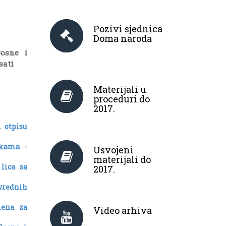
Pozivi sjednica
Doma naroda
Bosne i
sati
Materijali u
proceduri do
2017.
 otpisu
nkama -
Usvojeni
materijali do
 lica sa
2017.
ivrednih
mena za
Video arhiva