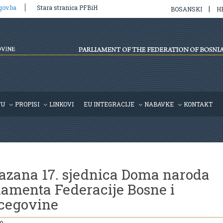
gov.ba
Stara stranica PFBiH
|
BOSANSKI
H
TU
PROPISI
LINKOVI
EU INTEGRACIJE
NABAVKE
KONTAKT
azana 17. sjednica Doma naroda
lamenta Federacije Bosne i
cegovine
o,