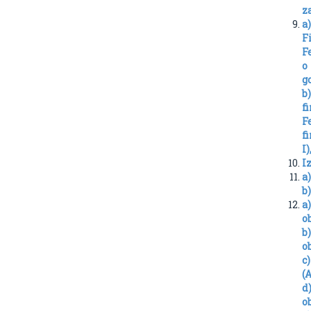
za
a
F
F
o
g
b
f
F
f
I)
I
a
b
a
ob
b
ob
c
(A
d
ob