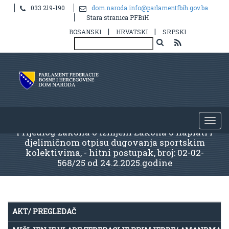
033 219-190
dom.naroda.info@parlamentfbih.gov.ba
Stara stranica PFBiH
|
|
BOSANSKI
HRVATSKI
SRPSKI
Prijedlog zakona o izmjeni Zakona o naplati i
djelimičnom otpisu dugovanja sportskim
kolektivima, - hitni postupak, broj: 02-02-
568/25 od 24.2.2025.godine
AKT/ PREGLEDAČ