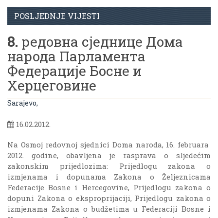
POSLJEDNJE VIJESTI
8.
редовна сједнице Дома
народа Парламента
Федерације Босне и
Херцеговине
Sarajevo,
16.02.2012.
Na Osmoj redovnoj sjednici Doma naroda, 16. februara
2012. godine, obavljena je rasprava o sljedećim
zakonskim prijedlozima: Prijedlogu zakona o
izmjenama i dopunama Zakona o Željeznicama
Federacije Bosne i Hercegovine, Prijedlogu zakona o
dopuni Zakona o eksproprijaciji, Prijedlogu zakona o
izmjenama Zakona o budžetima u Federaciji Bosne i