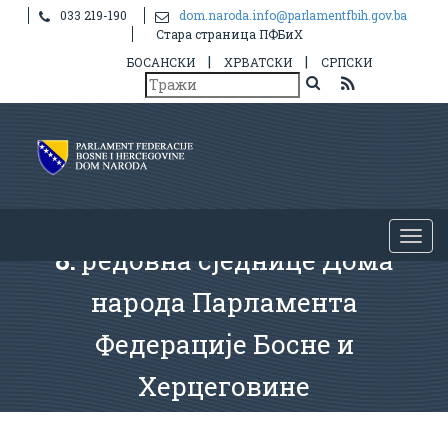
033 219-190
dom.naroda.info@parlamentfbih.gov.ba
Стара страница ПФБиХ
|
|
БОСАНСКИ
ХРВАТСКИ
СРПСКИ
8.
редовна сједнице Дома
народа Парламента
Федерације Босне и
Херцеговине