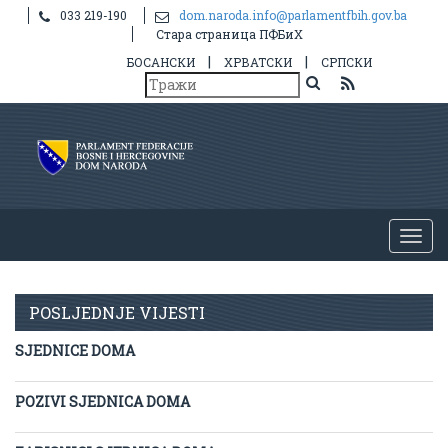
033 219-190
dom.naroda.info@parlamentfbih.gov.ba
Стара страница ПФБиХ
|
|
БОСАНСКИ
ХРВАТСКИ
СРПСКИ
POSLJEDNJE VIJESTI
SJEDNICE DOMA
POZIVI SJEDNICA DOMA