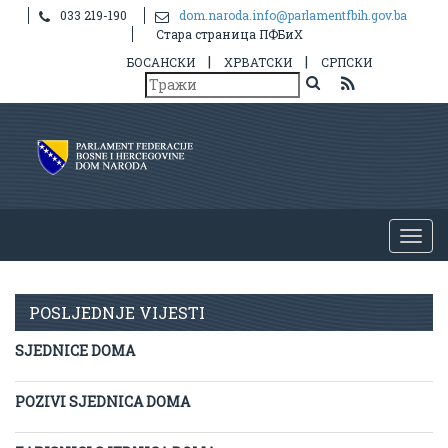
033 219-190
dom.naroda.info@parlamentfbih.gov.ba
Стара страница ПФБиХ
|
|
БОСАНСКИ
ХРВАТСКИ
СРПСКИ
POSLJEDNJE VIJESTI
SJEDNICE DOMA
POZIVI SJEDNICA DOMA