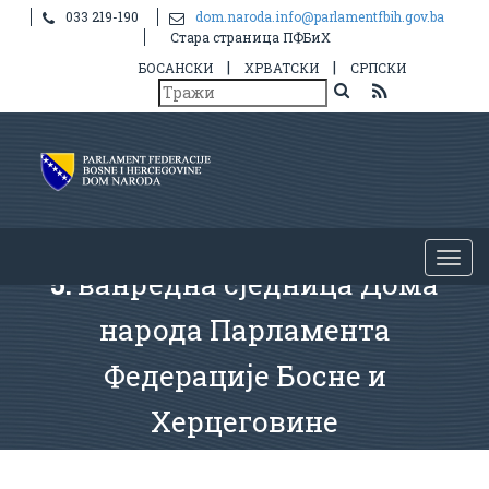
033 219-190
dom.naroda.info@parlamentfbih.gov.ba
Стара страница ПФБиХ
|
|
БОСАНСКИ
ХРВАТСКИ
СРПСКИ
5.
ванредна сједница Дома
народа Парламента
Федерације Босне и
Херцеговине