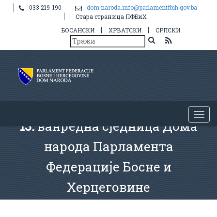
033 219-190
dom.naroda.info@parlamentfbih.gov.ba
Стара страница ПФБиХ
|
|
БОСАНСКИ
ХРВАТСКИ
СРПСКИ
13.
ванредна сједница Дома
народа Парламента
Федерације Босне и
Херцеговине