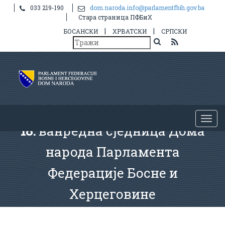
033 219-190
dom.naroda.info@parlamentfbih.gov.ba
Стара страница ПФБиХ
|
|
БОСАНСКИ
ХРВАТСКИ
СРПСКИ
18.
ванредна сједница Дома
народа Парламента
Федерације Босне и
Херцеговине