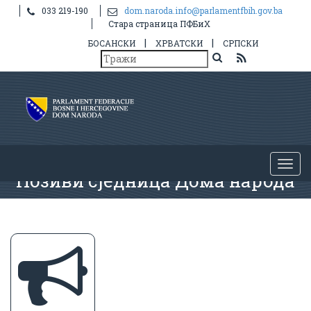
033 219-190
dom.naroda.info@parlamentfbih.gov.ba
Стара страница ПФБиХ
|
|
БОСАНСКИ
ХРВАТСКИ
СРПСКИ
Позиви сједница Дома народа